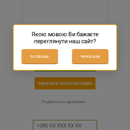
Якою мовою Ви бажаєте
869 грн
переглянути наш сайт?
$19.27
есть в наличии
РОСІЙСЬКА
УКРАЇНСЬКА
КУПИТЬ
заказать консультацию
Поделиться с друзьями: