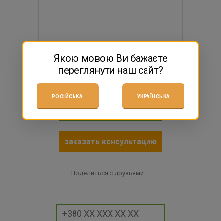
Якою мовою Ви бажаєте
247 грн
переглянути наш сайт?
$5.47
есть в наличии
РОСІЙСЬКА
УКРАЇНСЬКА
КУПИТЬ
заказать консультацию
Поделиться с друзьями: