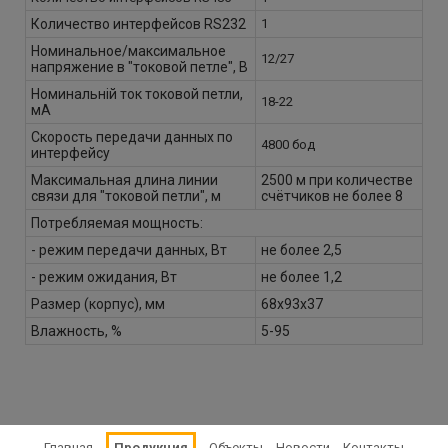
Количество интерфейсов RS232
1
Номинальное/максимальное
12/27
напряжение в "токовой петле", В
Номинальній ток токовой петли,
18-22
мА
Скорость передачи данных по
4800 бод
интерфейсу
Максимальная длина линии
2500 м при количестве
связи для "токовой петли", м
счётчиков не более 8
Потребляемая мощность:
- режим передачи данных, Вт
не более 2,5
- режим ожидания, Вт
не более 1,2
Размер (корпус), мм
68х93х37
Влажность, %
5-95
Главная
Продукция
Объекты
Новости
Контакты