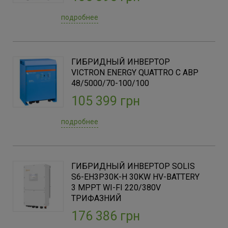
25000
(1)
подробнее
30000
(5)
50000
(1)
ГИБРИДНЫЙ ИНВЕРТОР
Количество фаз
VICTRON ENERGY QUATTRO С АВР
1Ф
48/5000/70-100/100
(3)
3Ф
105 399 грн
(15)
подробнее
Напряжение АКБ, (В)
48
(10)
400
(7)
ГИБРИДНЫЙ ИНВЕРТОР SOLIS
600
(8)
S6-EH3P30K-H 30KW HV-BATTERY
3 MPPT WI-FI 220/380V
ТРИФАЗНИЙ
Бренд
176 386 грн
Deye
(9)