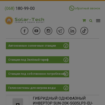
(068)
180-99-00
обратный звонок
Автономные солнечные станции
Фильтры
Цена:
Станции под Зелёный тариф
Цена:
×
104542 - 200673 грн
Станции под собственное потребление
-
Гелиосистемы для нагрева воды
8524
112378
216232
320086
423940
ГИБРИДНЫЙ ОДНОФАЗНЫЙ
ИНВЕРТОР SUN-20K-SG05LP3-EU-
Страна регистрации бренда