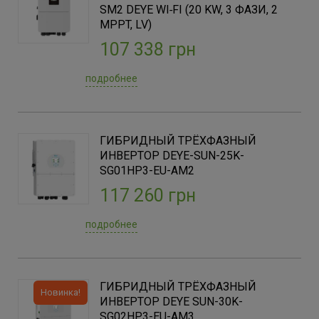
SM2 DEYE WI‑FI (20 KW, 3 ФАЗИ, 2
Китай
(14)
MPPT, LV)
Нидерланды
(4)
107 338 грн
подробнее
Страна производитель
Индия
(3)
Китай
(14)
ГИБРИДНЫЙ ТРЁХФАЗНЫЙ
Нидерланды
(1)
ИНВЕРТОР DEYE-SUN-25K-
SG01HP3-EU-AM2
Тип напряжения
117 260 грн
Низковольтные
(10)
подробнее
Высоковольтные
(8)
Тип инвертора
ГИБРИДНЫЙ ТРЁХФАЗНЫЙ
Новинка!
Гибридные инверторы
(18)
ИНВЕРТОР DEYE SUN-30K-
SG02HP3-EU-AM3