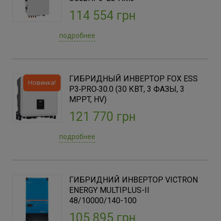
114 554 грн
Мощность, (Вт)
3001-6000
(1)
подробнее
6001-10000
(4)
10001-20000
(5)
20001-60000
(8)
ГИБРИДНЫЙ ИНВЕРТОР FOX ESS
Новинка!
P3‑PRO‑30.0 (30 КВТ, 3 ФАЗЫ, 3
MPPT, HV)
Мощность, (Вт)
121 770 грн
4000
(1)
6500
(1)
подробнее
8000
(1)
10000
(1)
15000
(2)
ГИБРИДНИЙ ИНВЕРТОР VICTRON
16000
(3)
ENERGY MULTIPLUS-II
18000
48/10000/140-100
(1)
20000
105 895 грн
(1)