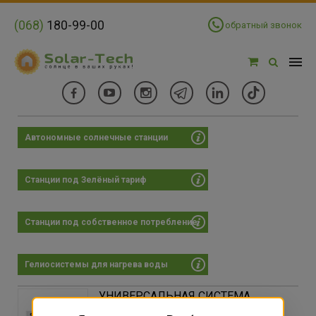
(068)
180-99-00
обратный звонок
Автономные солнечные станции
Фильтры
Цена:
Станции под Зелёный тариф
Цена:
×
4218767 - 8321968 грн
Станции под собственное потребление
-
Гелиосистемы для нагрева воды
117125
4275649
8434174
12592698
16751222
УНИВЕРСАЛЬНАЯ СИСТЕМА
НАКОПЛЕНИЯ ЭНЕРГИИ SOLA