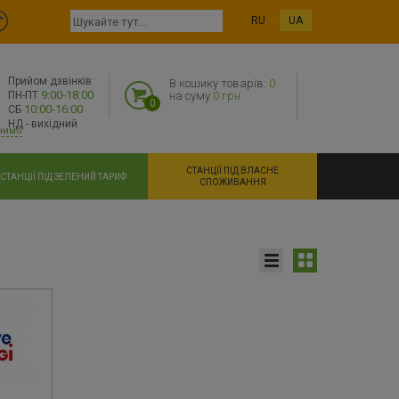
RU
UA
Прийом дзвінків:
В кошику товарів:
0
9:00-18:00
ПН-ПТ
на суму
0 грн
0
10:00-16:00
СБ
НД - вихідний
нимо
СТАНЦІЇ ПІД ВЛАСНЕ
СТАНЦІЇ ПІД ЗЕЛЕНИЙ ТАРИФ
СПОЖИВАННЯ