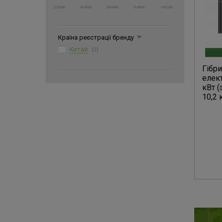
223696
404096
584496
764896
945296
Країна реєстрації бренду
Китай
(2)
Гібр
елект
кВт (
10,2 