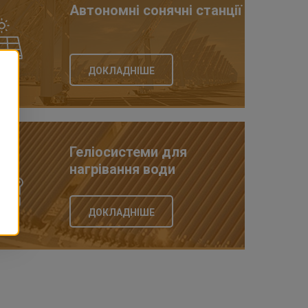
Автономні сонячні станції
ДОКЛАДНІШЕ
Геліосистеми для
нагрівання води
ДОКЛАДНІШЕ