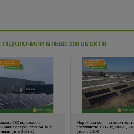
Е ПІДКЛЮЧИЛИ БІЛЬШЕ 200 ОБ'ЄКТІВ
ежева СЕС під власне
Мережева сонячна електроста
живання потужністю 240 кВт,
потужністю 100 кВт, Вінницька 
льків (літо 2023р.)
(весна 2024)