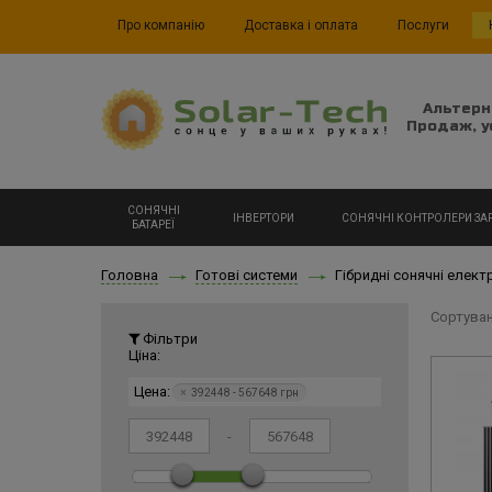
Про компанію
Доставка і оплата
Послуги
Альтерн
Продаж, у
СОНЯЧНІ
ІНВЕРТОРИ
СОНЯЧНІ КОНТРОЛЕРИ ЗА
БАТАРЕЇ
Головна
Готові системи
Гібридні сонячні елект
Сортуван
Фільтри
Ціна:
Цена:
×
392448 - 567648 грн
-