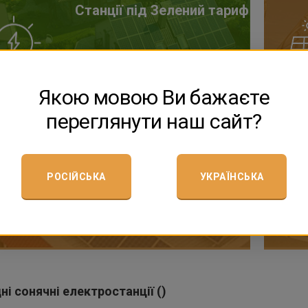
Станції під Зелений тариф
ДОКЛАДНІШЕ
Якою мовою Ви бажаєте
переглянути наш сайт?
Станції під власне
споживання
РОСІЙСЬКА
УКРАЇНСЬКА
ДОКЛАДНІШЕ
ні сонячні електростанції ()