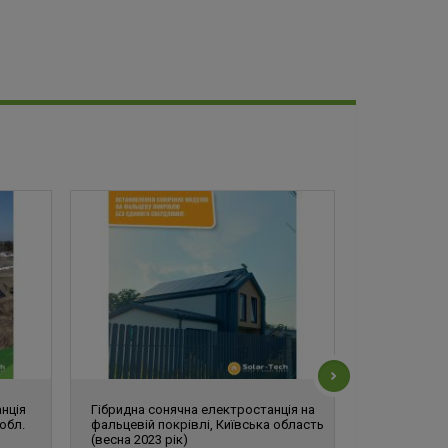
нція
Гібридна сонячна електростанція на
Система ре
обл.
фальцевій покрівлі, Київська область
сонячних мо
(весна 2023 рік)
кВт, Київ (з