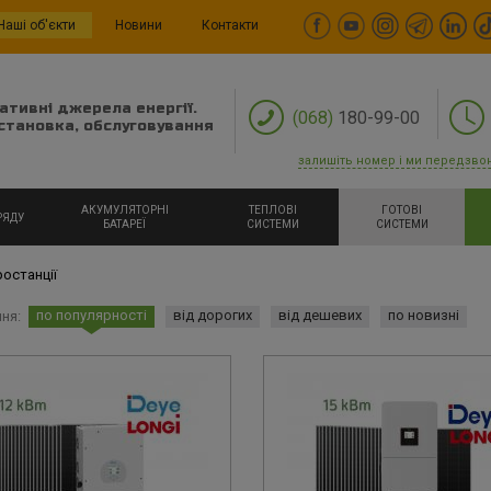
Наші об'єкти
Новини
Контакти
ативні джерела енергії.
(068)
180-99-00
становка, обслуговування
залишіть номер і ми передзво
АКУМУЛЯТОРНІ
ТЕПЛОВІ
ГОТОВІ
РЯДУ
БАТАРЕЇ
СИСТЕМИ
СИСТЕМИ
ростанції
по популярності
від дорогих
від дешевих
по новизні
ня: