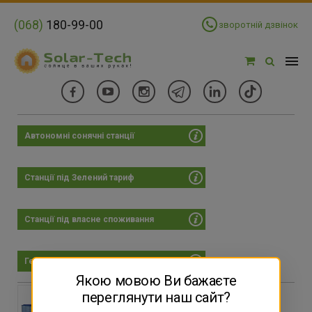
(068)
180-99-00
зворотній дзвінок
Автономні сонячні станції
Фільтри
Ціна:
Станції під Зелений тариф
Цена:
×
1773900 - 5710425 грн
Станції під власне споживання
-
Геліосистеми для нагрівання води
1773900
5830426
9886951
13943477
18000002
Якою мовою Ви бажаєте
МЕРЕЖЕВА СТАНЦІЯ 100 КВТ ПІД
переглянути наш сайт?
ЗЕЛЕНИЙ ТАРИФ