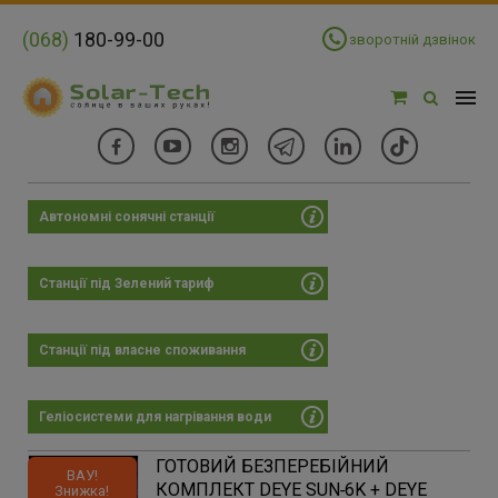
(068)
180-99-00
зворотній дзвінок
Автономні сонячні станції
Фільтри
Ціна:
Станції під Зелений тариф
Цена:
×
74460 - 4122938 грн
Станції під власне споживання
-
Геліосистеми для нагрівання води
70807
4240911
8411015
12581118
16751222
ГОТОВИЙ БЕЗПЕРЕБІЙНИЙ
ВАУ!
КОМПЛЕКТ DEYE SUN‑6K + DEYE
Знижка!