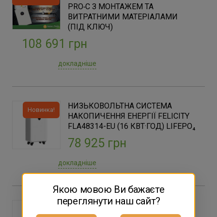
PRO‑C З МОНТАЖЕМ ТА
ВИТРАТНИМИ МАТЕРІАЛАМИ
(ПІД КЛЮЧ)
108 691 грн
докладніше
НИЗЬКОВОЛЬТНА СИСТЕМА
Новинка!
НАКОПИЧЕННЯ ЕНЕРГІЇ FELICITY
FLA48314-EU (16 КВТ·ГОД) LIFEPO₄
78 925 грн
докладніше
Якою мовою Ви бажаєте
переглянути наш сайт?
LIVOLTEK IPOWER HES 5000 —
СИСТЕМА НАКОПИЧЕННЯ ЕНЕРГІЇ