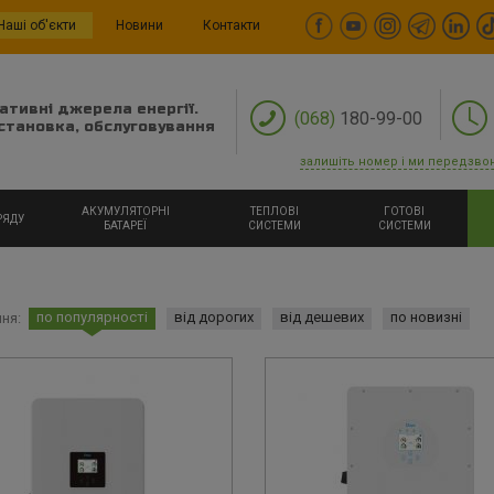
Наші об'єкти
Новини
Контакти
ативні джерела енергії.
(068)
180-99-00
становка, обслуговування
залишіть номер і ми передзво
АКУМУЛЯТОРНІ
ТЕПЛОВІ
ГОТОВІ
РЯДУ
БАТАРЕЇ
СИСТЕМИ
СИСТЕМИ
по популярності
від дорогих
від дешевих
по новизні
ня: