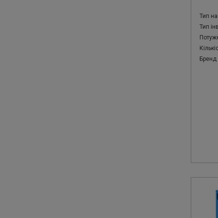
Тип на
Тип ін
Потужн
Кількі
Бренд