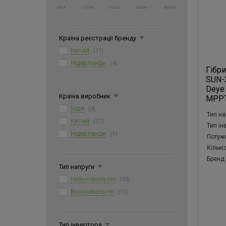
8524
112378
216232
320086
423940
Країна реєстрації бренду
Китай
(17)
Нідерланди
(4)
Гібр
SUN-
Deye 
Країна виробник
MPPT
Індія
(3)
Тип на
Китай
(17)
Тип ін
Нідерланди
(1)
Потужн
Кількі
Бренд
Тип напруги
Низьковольтні
(10)
Високовольтні
(11)
Тип інвертора