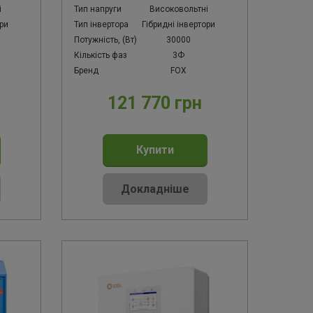
і
Тип напруги
Високовольтні
ори
Тип інвертора
Гібридні інвертори
Потужність, (Вт)
30000
Кількість фаз
3Ф
Бренд
FOX
121 770 грн
Купити
Докладніше