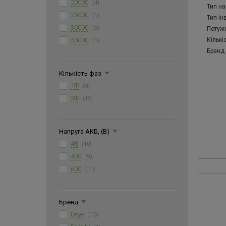
20000
(4)
Тип на
25000
(1)
Тип ін
30000
(5)
Потужн
50000
Кількі
(1)
Бренд
Кількість фаз
1Ф
(3)
3Ф
(18)
Напруга АКБ, (В)
48
(10)
400
(9)
600
(11)
Бренд
Deye
(10)