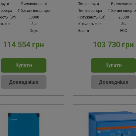
пруги
Високовольтні
Тип напруги
Високовольтн
вертора
Гібридні інвертори
Тип інвертора
Гібридні інверт
ість, (Вт)
30000
Потужність, (Вт)
20000
сть фаз
3Ф
Кількість фаз
3Ф
Deye
Бренд
FOX
114 554 грн
103 730 грн
Купити
Купити
Докладніше
Докладніше