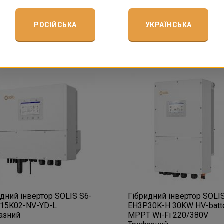
Купити
Купити
РОСІЙСЬКА
УКРАЇНСЬКА
Докладніше
Докладніше
дний інвертор SOLIS S6-
Гібридний інвертор SOLIS
15K02-NV-YD-L
EH3P30K-H 30KW HV-batte
азний
MPPT Wi-Fi 220/380V