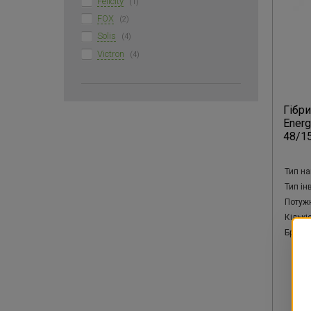
Felicity
(1)
FOX
(2)
Solis
(4)
Victron
(4)
Гібри
Energ
48/1
Тип на
Тип ін
Потужн
Кількі
Бренд