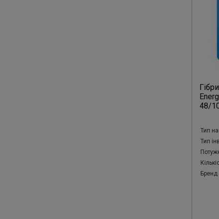
Гібри
Energ
48/1
Тип на
Тип ін
Потужн
Кількі
Бренд