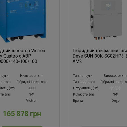
дний інвертор Victron
Гібридний трифазний інв
y Quattro с АВР
Deye SUN-30K-SG02HP3-
0000/140-100/100
AM2
пруги
Низьковольтні
Тип напруги
Високовольтн
вертора
Гібридні інвертори
Тип інвертора
Гібридні інверт
ість, (Вт)
8000
Потужність, (Вт)
30000
сть фаз
3Ф
Кількість фаз
3Ф
Victron
Бренд
Deye
165 878 грн