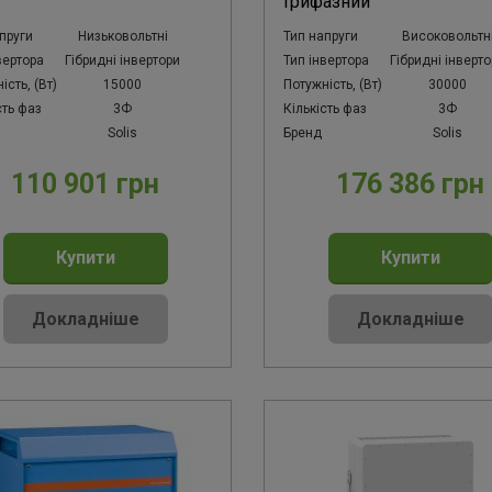
Трифазний
пруги
Низьковольтні
Тип напруги
Високовольтн
вертора
Гібридні інвертори
Тип інвертора
Гібридні інверт
ість, (Вт)
15000
Потужність, (Вт)
30000
сть фаз
3Ф
Кількість фаз
3Ф
Solis
Бренд
Solis
110 901 грн
176 386 грн
Купити
Купити
Докладніше
Докладніше