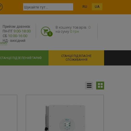
RU
UA
Прийом дзвінків:
В кошику товарів:
0
9:00-18:00
ПН-ПТ
на суму
0 грн
0
10:00-16:00
СБ
НД - вихідний
нимо
СТАНЦІЇ ПІД ВЛАСНЕ
СТАНЦІЇ ПІД ЗЕЛЕНИЙ ТАРИФ
СПОЖИВАННЯ