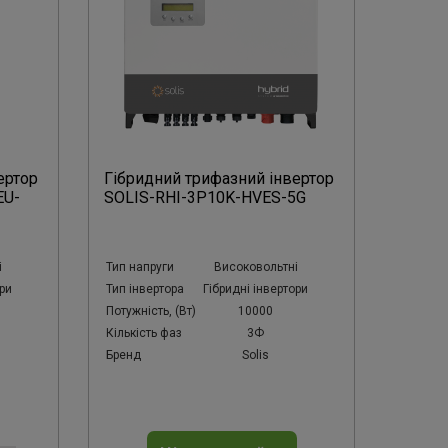
ертор
Гібридний трифазний інвертор
EU-
SOLIS-RHI-3P10K-HVES-5G
і
Тип напруги
Високовольтні
ори
Тип інвертора
Гібридні інвертори
Потужність, (Вт)
10000
Кількість фаз
3Ф
Бренд
Solis