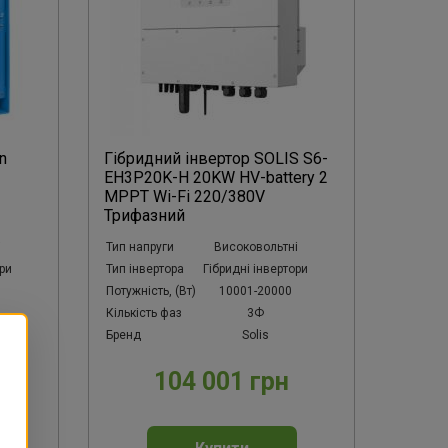
n
Гібридний інвертор SOLIS S6-
EH3P20K-H 20KW HV-battery 2
MPPT Wi-Fi 220/380V
Трифазний
і
Тип напруги
Високовольтні
ори
Тип інвертора
Гібридні інвертори
Потужність, (Вт)
10001-20000
Кількість фаз
3Ф
Бренд
Solis
104 001 грн