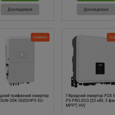
Докладніше
Докладніше
Новинка
Но
идний трифазний інвертор
Гібридний інвертор FOX 
 SUN-30K-SG02HP3-EU-
P3‑PRO‑20.0 (20 кВт, 3 фаз
MPPT, HV)