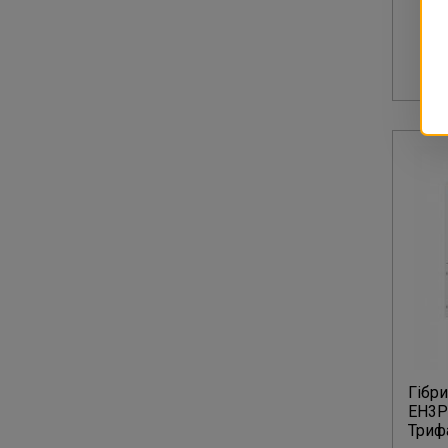
Гібри
EH3P
Триф