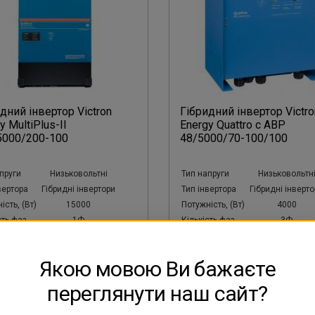
дний інвертор Victron
Гібридний інвертор Victro
y MultiPlus-II
Energy Quattro с АВР
5000/200-100
48/5000/70-100/100
пруги
Низьковольтні
Тип напруги
Низьковольтн
вертора
Гібридні інвертори
Тип інвертора
Гібридні інверт
ість, (Вт)
15000
Потужність, (Вт)
4000
сть фаз
1Ф
Кількість фаз
3Ф
Victron
Бренд
Victron
Якою мовою Ви бажаєте
105 895 грн
105 399 грн
переглянути наш сайт?