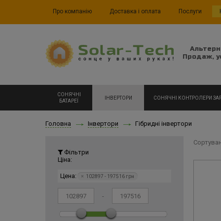
Про компанію
Доставка і оплата
Послуги
Альтерн
Продаж, у
СОНЯЧНІ
ІНВЕРТОРИ
СОНЯЧНІ КОНТРОЛЕРИ ЗА
БАТАРЕЇ
Головна
Інвертори
Гібридні інвертори
Сортуван
Фільтри
Ціна:
Цена:
×
102897 - 197516 грн
-