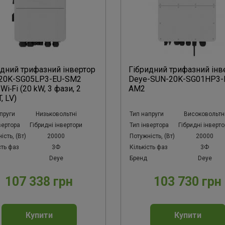
идний трифазний інвертор
Гібридний трифазний інв
20K-SG05LP3-EU-SM2
Deye-SUN-20K-SG01HP3-
Wi‑Fi (20 kW, 3 фази, 2
AM2
, LV)
пруги
Низьковольтні
Тип напруги
Високовольтн
вертора
Гібридні інвертори
Тип інвертора
Гібридні інверт
ість, (Вт)
20000
Потужність, (Вт)
20000
сть фаз
3Ф
Кількість фаз
3Ф
Deye
Бренд
Deye
107 338 грн
103 730 грн
Купити
Купити