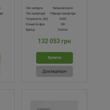
і
Тип напруги
Низьковольтні
ори
Тип інвертора
Гібридні інвертори
Потужність, (Вт)
6500
Кількість фаз
3Ф
Бренд
Victron
132 053 грн
Купити
Докладніше