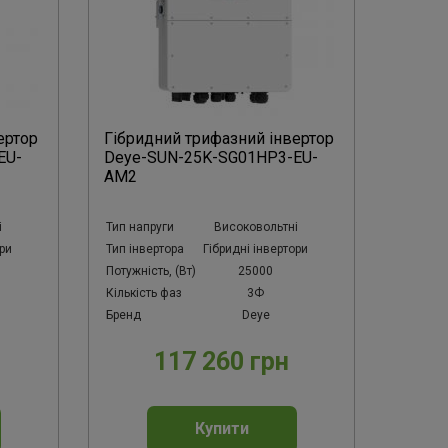
ертор
Гібридний трифазний інвертор
EU-
Deye-SUN-25K-SG01HP3-EU-
AM2
і
Тип напруги
Високовольтні
ори
Тип інвертора
Гібридні інвертори
Потужність, (Вт)
25000
Кількість фаз
3Ф
Бренд
Deye
117 260 грн
Купити