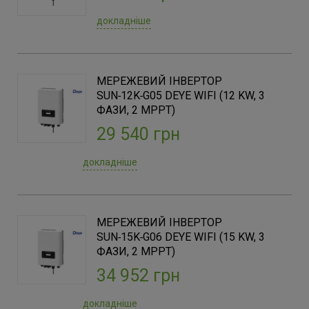
3001-6000
(3)
6001-10000
докладніше
(4)
10001-20000
(10)
20001-60000
(11)
60001-100000
МЕРЕЖЕВИЙ ІНВЕРТОР
(1)
SUN‑12K‑G05 DEYE WIFI (12 KW, 3
ФАЗИ, 2 MPPT)
Потужність, (Вт)
29 540 грн
5000
(1)
6000
докладніше
(3)
8000
(1)
10000
(3)
12000
МЕРЕЖЕВИЙ ІНВЕРТОР
(3)
SUN‑15K‑G06 DEYE WIFI (15 KW, 3
15000
(5)
ФАЗИ, 2 MPPT)
20000
(3)
34 952 грн
25000
(2)
30000
(4)
докладніше