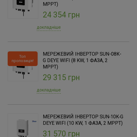
MPPT)
Австрія
(3)
24 354 грн
Китай
(26)
докладніше
Країна виробник
Австрія
(3)
Китай
МЕРЕЖЕВИЙ ІНВЕРТОР SUN-08K-
(26)
Топ
G DEYE WIFI (8 KW, 1 ФАЗА, 2
пропозиція!
MPPT)
Тип напруги
29 315 грн
Високовольтні
(27)
докладніше
Тип інвертора
Мережеві інвертори
(29)
МЕРЕЖЕВИЙ ІНВЕРТОР SUN‑10K‑G
DEYE WIFI (10 KW, 1 ФАЗА, 2 MPPT)
Потужність, (Вт)
31 570 грн