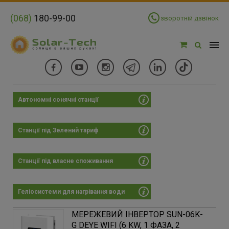
(068)
180-99-00
зворотній дзвінок
Автономні сонячні станції
Фільтри
Ціна:
Станції під Зелений тариф
Цена:
×
23652 - 85881 грн
Станції під власне споживання
-
Геліосистеми для нагрівання води
23652
87903
152155
216406
280657
МЕРЕЖЕВИЙ ІНВЕРТОР SUN-06K-
G DEYE WIFI (6 KW, 1 ФАЗА, 2
Країна реєстрації бренду