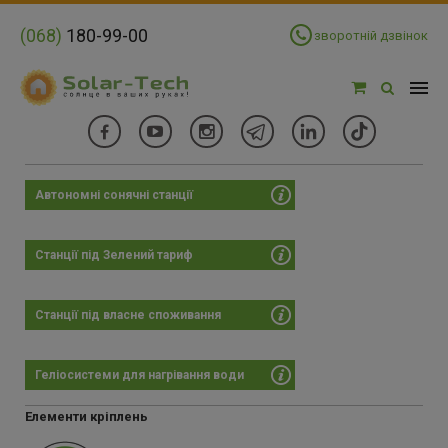
(068)
180-99-00
зворотній дзвінок
Автономні сонячні станції
Фільтри
Ціна:
Станції під Зелений тариф
Цена:
×
65708 - 87600 грн
Станції під власне споживання
-
Геліосистеми для нагрівання води
30
22573
45115
67658
90200
Елементи кріплень
Матеріал