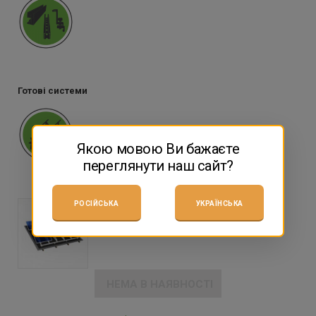
Алюміній
(2)
Готові системи
Якою мовою Ви бажаєте
переглянути наш сайт?
КОМПЛЕКТ ДЛЯ ПЛОСКОГО
РОСІЙСЬКА
УКРАЇНСЬКА
ДАХУ НА 26 МОДУЛІВ, АЛЮМІНІЙ
НЕМА В НАЯВНОСТІ