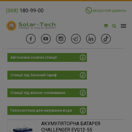
(068)
180-99-00
зворотній дзвінок
Автономні сонячні станції
Фільтри
Ціна:
Станції під Зелений тариф
Цена:
×
6789 - 11706 грн
Станції під власне споживання
-
Геліосистеми для нагрівання води
6789
11902
17015
22127
27240
АКУМУЛЯТОРНА БАТАРЕЯ
CHALLENGER EVG12-55
Тип АКБ