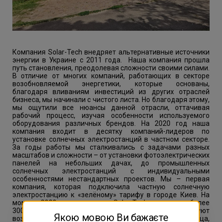
Компания Solar-Tech внедряет альтернативные источники
энергии в Украине с 2011 года. Наша компания прошла
путь становления, преодолевая сложности своими силами.
В отличие от многих компаний, работающих в секторе
возобновляемой энергетики, которые основаны,
благодаря вливаниям инвестиций из других отраслей
бизнеса, мы начинали с чистого листа. Но благодаря этому,
мы ощутили все нюансы данной отрасли, оттачивая
рабочий процесс, изучая особенности используемого
оборудования различных брендов. На 2020 год наша
компания входит в десятку компаний-лидеров по
установке солнечных электростанций в частном секторе.
За годы работы мы сталкивались с задачами разных
масштабов и сложности – от установки фотоэлектрических
панелей на небольших дачах, до промышленных
солнечных электростанций с индивидуальными
особенностями нестандартных проектов. Мы – первая
компания, которая подключила частную солнечную
электростанцию к «зелёному» тарифу в городе Киев. На
момент 2020 года, компания Solar-Tech завершила более
300 индивидуальных объектов, которые используют
Якою мовою Ви бажаєте
возобновляемые источники энергии: энергии солнца,