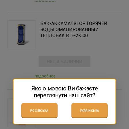
БАК-АККУМУЛЯТОР ГОРЯЧЕЙ
ВОДЫ ЭМАЛИРОВАННЫЙ
ТЕПЛОБАК BTE-2-500
НЕТ В НАЛИЧИИ
подробнее
Якою мовою Ви бажаєте
переглянути наш сайт?
БАК-АККУМУЛЯТОР ГОРЯЧЕЙ
ВОДЫ ИЗ ЧЁРНОЙ СТАЛИ
РОСІЙСЬКА
УКРАЇНСЬКА
ТЕПЛОБАК ВТА-1-750 (ВЕРХНИЙ
ТЕПЛООБМЕННИК 1,55 М. КВ.)