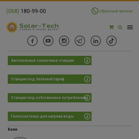
(068)
180-99-00
обратный звонок
Автономные солнечные станции
Фильтры
Цена:
Станции под Зелёный тариф
-
Станции под собственное потребление
27872
146553
265233
383914
502594
Гелиосистемы для нагрева воды
Объём
Баки
1500 л
(5)