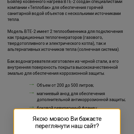
Бойлер косвенного нагрева ВТЕ-2 создан специалистами
компании «Теплобак» для обеспечения горячей
санитарной водой объектов с несколькими источниками
тепла.
Модель ВТЕ-2 имеет 2 теплообменника для подключения
как традиционных теплогенераторов (газового,
твердотопливного и электрического котла), так и
альтернативных источников тепла (солнечная система).
Бак водонагревателя изготовлен из черной стали, а его
внутренняя поверхность покрыта высококачественной
эмалью для обеспечения коррозионной защиты.
Объем от 200 до 500 литров;
магниевый анод для обеспечения
дополнительной антикоррозионной защиты;
боковой ревизионный фланец;
качественная теплоизоляция из жесткого
Якою мовою Ви бажаєте
пенополиуретана толщиной 50 мм;
переглянути наш сайт?
отверстие для монтажа ТЭНа;