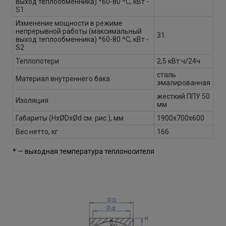
выход теплообменника) *60-80 ºС, кВт -
S1
Изменение мощности в режиме
непрерывной работы (максимальный
31
выход теплообменника) *60-80 ºС, кВт -
S2
Теплопотери
2,5 кВт·ч/24ч
сталь
Материал внутреннего бака
эмалированная
жесткий ППУ 50
Изоляция
мм
Габариты (HxØDxØd см. рис.), мм
1900х700х600
Вес нетто, кг
166
* — выходная температура теплоносителя