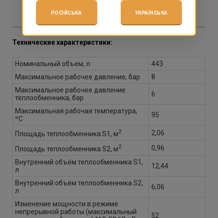
комплектуется термометром.
РОСІЙСЬКА
УКРАЇНСЬКА
Технические характеристики:
Номинальный объем, л
443
Максимальное рабочее давление, бар
8
Максимальное рабочее давление
6
теплообменника, бар
Максимальная рабочая температура,
95
ºС
2
2,06
Площадь теплообменника S1, м
2
0,96
Площадь теплообменника S2, м
Внутренний объём теплообменника S1,
12,44
л
Внутренний объём теплообменника S2,
6,06
л
Изменение мощности в режиме
непрерывной работы (максимальный
52