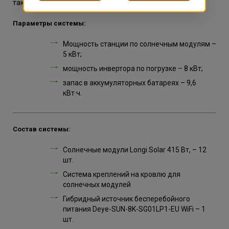
также рассказать все нюансы такой системы.
Параметры системы:
Мощность станции по солнечным модулям –
5 кВт;
мощность инвертора по погрузке – 8 кВт;
запас в аккумуляторных батареях – 9,6
кВт·ч.
Состав системы:
Солнечные модули Longi Solar 415 Вт, – 12
шт.
Система креплений на кровлю для
солнечных модулей
Гибридный источник бесперебойного
питания Deye-SUN-8K-SG01LP1-EU WiFi – 1
шт.