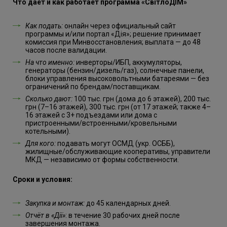
Что даёт и как работает программа «СвітлоДІМ»
Как подать:
онлайн через официальный сайт
программы и/или портал «Дія»; решение принимает
комиссия при Минвосстановления; выплата — до 48
часов после валидации.
На что именно:
инверторы/ИБП, аккумуляторы,
генераторы (бензин/дизель/газ), солнечные панели,
блоки управления высоковольтными батареями — без
ограничений по брендам/поставщикам.
Сколько дают:
100 тыс. грн (дома до 6 этажей), 200 тыс.
грн (7–16 этажей), 300 тыс. грн (от 17 этажей; также 4–
16 этажей с 3+ подъездами или дома с
пристроенными/встроенными/кровельными
котельными).
Для кого:
подавать могут ОСМД (укр. ОСББ),
жилищные/обслуживающие кооперативы, управители
МКД — независимо от формы собственности.
Сроки и условия:
Закупка и монтаж:
до 45 календарных дней.
Отчёт в «Дії»
: в течение 30 рабочих дней после
завершения монтажа.