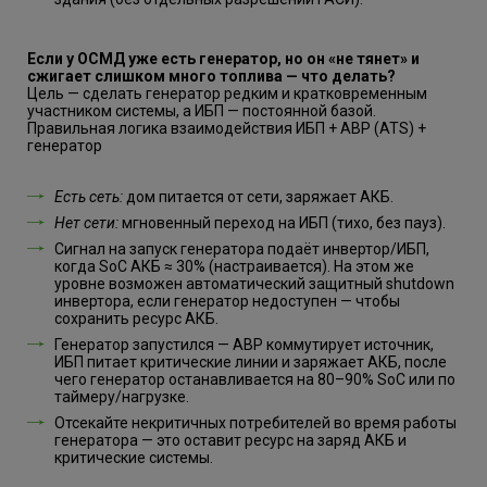
Если у ОСМД уже есть генератор, но он «не тянет» и
сжигает слишком много топлива — что делать?
Цель — сделать генератор редким и кратковременным
участником системы, а ИБП — постоянной базой.
Правильная логика взаимодействия ИБП + АВР (ATS) +
генератор
Есть сеть:
дом питается от сети, заряжает АКБ.
Нет сети:
мгновенный переход на ИБП (тихо, без пауз).
Сигнал на запуск генератора подаёт инвертор/ИБП,
когда SoC АКБ ≈ 30% (настраивается). На этом же
уровне возможен автоматический защитный shutdown
инвертора, если генератор недоступен — чтобы
сохранить ресурс АКБ.
Генератор запустился — АВР коммутирует источник,
ИБП питает критические линии и заряжает АКБ, после
чего генератор останавливается на 80–90% SoC или по
таймеру/нагрузке.
Отсекайте некритичных потребителей во время работы
генератора — это оставит ресурс на заряд АКБ и
критические системы.