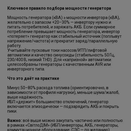
Ключевое правило подбора мощности генератора
Мощность генератора (кВА) ≥ мощности инвертора (кВА),
желательно с запасом +20–30% — инвертору нужно и
питать потребителей, и заряжать АКБ. Если суммарное
потребление превышает мощность генератора, инвертор
«потеряет» генератор как стабильный источник (поплывут
напряжение/частота) и прекратит заряд/параллельную
работу.
Учитывайте пусковые токи насосов/ИТП/лифтовой
автоматики и качество синусоиды (стабильность 50 Гц,
230/400 В, низкий THD). Для «капризной» автоматики
целесообразны генераторы с качественным AVR или
инверторного типа.
Что это даёт на практике
Минус 50–80% расхода топлива (ориентировочно, в
зависимости от профиля нагрузки), меньше шума/жалоб,
выше надёжность.
ИБП «держит» большинство отключений, генератор
включается эпизодически — подзарядить АКБ и покрыть
пики.
Важно:
всё выше можно закупать частично или полностью
в рамках «СвітлоДІМ» (ИБП/инверторы, АКБ, генераторы,
коммутационное оборудование; СЭС — по желанию).