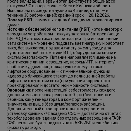
после валидации. Первый этап действует в общинах со
статусом ЧС в энергетике — Киев и Киевская область.
Использовать средства нужно за 45 дней, отчёт — в
течение 30 рабочих дней; крайний срок — 20.12.2026.
Почему ИБП
- самая выгодная база для многоквартирного
дома?
Источник бесперебойного питания (ИБП
) - это инвертор с
зарядным устройством + аккумуляторные батареи (чаще
LiFePO₄) + автоматика приоритезации. При исчезновении
сети система мгновенно подхватывает нагрузку и работает
тихо, без выхлопов, подавая «чистую» синусоиду для
чувствительной автоматики ИТП, оборудования связи и
систем безопасности. Питание направляется именно на
критические линии: освещение, насосы/ИТП, интернет/
слаботочку, домофон, пожарную систему, а также
лифтовое оборудование — от минимальной функции
«довоз до ближайшего этажа» до полноценной работы
лифта при отсутствии сети (при условии корректного
проектирования и достаточной мощности системы).
Экономика:
после инвестиций себестоимость каждого
дополнительного часа резерва ≈ 0 грн (без топлива и
сервиса, как у генератора), а комфорт жителей —
значительно выше (без шума/запахов/вибраций).
Дополнительный плюс: правительство упростило
установку крышных/фасадных СЭС — достаточно отчёта о
техобследовании здания без отдельных разрешений ГАСИ.
СЭС легально будет подпитывать АКБ ИБП и ещё больше
снижать расходы.