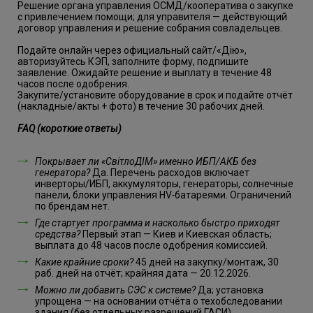
Решение органа управления ОСМД/кооператива о закупке
с привлечением помощи; для управителя — действующий
договор управления и решение собрания совладельцев.
Подайте онлайн через официальный сайт/«Дію»,
авторизуйтесь КЭП, заполните форму, подпишите
заявление. Ожидайте решение и выплату в течение 48
часов после одобрения.
Закупите/установите оборудование в срок и подайте отчёт
(накладные/акты + фото) в течение 30 рабочих дней.
FAQ (короткие ответы)
Покрывает ли «СвітлоДІМ» именно ИБП/АКБ без
генератора?
Да. Перечень расходов включает
инверторы/ИБП, аккумуляторы, генераторы, солнечные
панели, блоки управления HV‑батареями. Ограничений
по брендам нет.
Где стартует программа и насколько быстро приходят
средства?
Первый этап — Киев и Киевская область;
выплата до 48 часов после одобрения комиссией.
Какие крайние сроки?
45 дней на закупку/монтаж, 30
раб. дней на отчёт; крайняя дата — 20.12.2026.
Можно ли добавить СЭС к системе?
Да; установка
упрощена — на основании отчёта о техобследовании
здания (без отдельных разрешений ГАСИ).