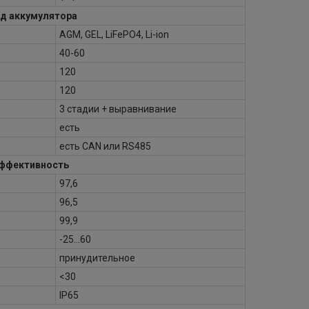
д аккумулятора
AGM, GEL, LiFePO4, Li-ion
40-60
120
120
3 стадии + выравнивание
есть
есть CAN или RS485
ффективность
97,6
96,5
99,9
-25...60
принудительное
<30
ы
IP65