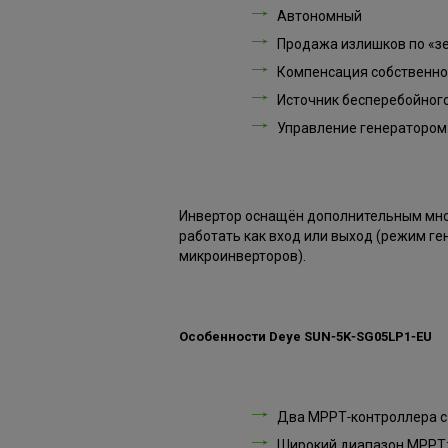
Автономный
Продажа излишков по «з
Компенсация собственно
Источник бесперебойного
Управление генератором
Инвертор оснащён дополнительным мн
работать как вход или выход (режим ге
микроинверторов).
Особенности Deye SUN‑5K‑SG05LP1‑EU
Два MPPT‑контроллера с
Широкий диапазон MPPT: 