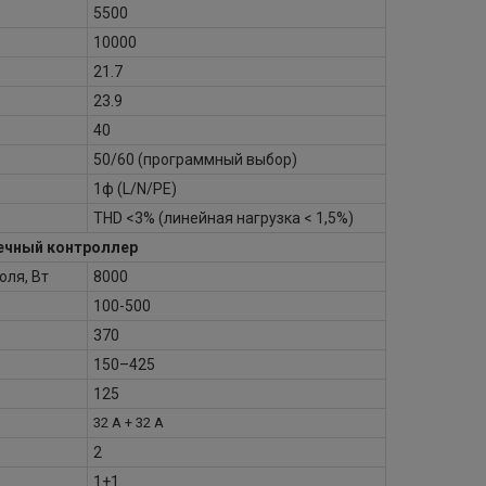
5500
10000
21.7
23.9
40
50/60 (программный выбор)
1ф (L/N/PE)
THD <3% (линейная нагрузка < 1,5%)
ечный контроллер
ля, Вт
8000
100-500
370
150–425
125
32 А + 32 А
2
1+1