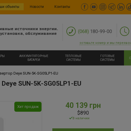
ши объекты
Новости
Контакты
ивные источники энергии.
(068)
180-99-00
установка, обслуживание
оставьте номер и мы перезво
ЕРЫ
АККУМУЛЯТОРНЫЕ
ТЕПЛОВЫЕ
ГОТОВЫЕ
С
БАТАРЕИ
СИСТЕМЫ
СИСТЕМЫ
вертор Deye SUN‑5K‑SG05LP1‑EU
 Deye SUN‑5K‑SG05LP1‑EU
40 139 грн
Хит продаж
$890
В наличии