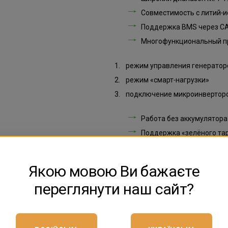
Совместимость с литий‑
Поддержка BMS через CAN
Многофункциональный пр
режим управления генерато
режим «смарт‑нагрузки»
подключение микроинвертор
Работа без аккумулятора
Поддержка «зелёного та
потребления
Функция нулевого экспор
Якою мовою Ви бажаєте
Автоматическое переклю
переглянути наш сайт?
Параллельное подключен
Возможность модернизац
хранения энергии
Wi‑Fi мониторинг через