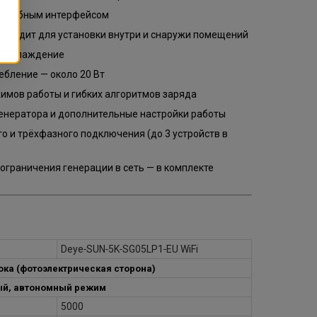
 удобным интерфейсом
одходит для установки внутри и снаружи помещений
е охлаждение
ебление — около 20 Вт
имов работы и гибких алгоритмов заряда
енератора и дополнительные настройки работы
 и трёхфазного подключения (до 3 устройств в
ограничения генерации в сеть — в комплекте
Deye‑SUN‑5K‑SG05LP1‑EU WiFi
ока (фотоэлектрическая сторона)
ый, автономный режим
5000