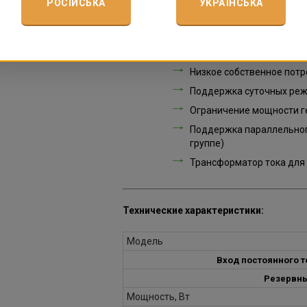
РОСІЙСЬКА
УКРАЇНСЬКА
Сенсорный ЖК‑дисплей с
Степень защиты IP65 — п
Принудительное активно
Низкое собственное потр
Поддержка суточных реж
Ограничение мощности г
Поддержка параллельного
группе)
Трансформатор тока для 
Технические характеристики:
Модель
Вход постоянного т
Резервн
Мощность, Вт