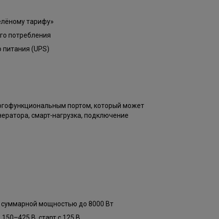
елёному тарифу»
го потребления
 питания (UPS)
огофункциональным портом, который может
нератора, смарт‑нагрузка, подключение
 суммарной мощностью до 8000 Вт
150–425 В, старт с 125 В