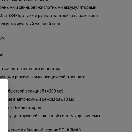
ионными и свинцово‑кислотными аккумуляторами
 и RS485, а также ручная настройка параметров
ограммируемый силовой порт:
ром
ов
 в качестве сетевого инвертора
рифа» и режима компенсации собственного
та с быстрой реакцией (≈200 мс)
чение в автономный режим за ≤10 мс
ие до 16 инверторов
ии существующей солнечной системы до системы
 приложение и облачный сервис SOLARMAN