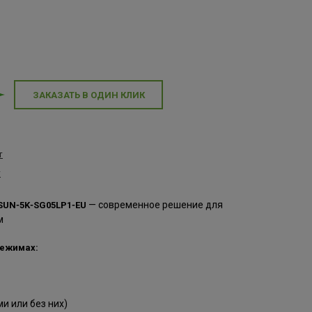
ЗАКАЗАТЬ В ОДИН КЛИК
т
т
— современное решение для
SUN‑5K‑SG05LP1‑EU
м
режимах:
и или без них)