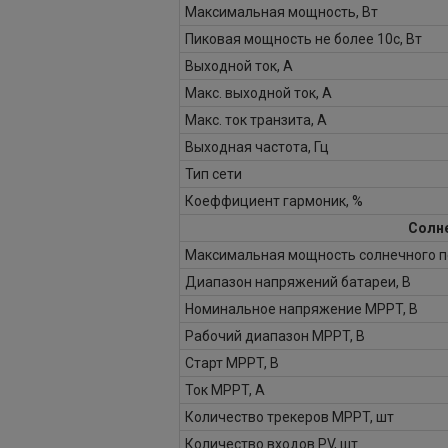
Максимальная мощность, Вт
Пиковая мощность не более 10с, Вт
Выходной ток, А
Макс. выходной ток, А
Макс. ток транзита, А
Выходная частота, Гц
Тип сети
Коеффициент гармоник, %
Солн
Максимальная мощность солнечного по
Диапазон напряжений батареи, В
Номинальное напряжение MPPT, В
Рабочий диапазон MPPT, В
Старт MPPT, В
Ток MPPT, А
Количество трекеров MPPT, шт
Количество входов PV, шт