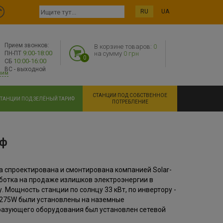
RU
UA
Прием звонков:
В корзине товаров:
0
9:00-18:00
ПН-ПТ
на сумму
0 грн
0
10:00-16:00
СБ
ВС - выходной
ним
СТАНЦИИ ПОД СОБСТВЕННОЕ
ТАНЦИИ ПОД ЗЕЛЁНЫЙ ТАРИФ
ПОТРЕБЛЕНИЕ
иф
 спроектирована и смонтирована компанией Solar-
ботка на продаже излишков электроэнергии в
. Мощность станции по солнцу 33 кВт, по инвертору -
0 275W были установлены на наземные
разующего оборудования был установлен сетевой