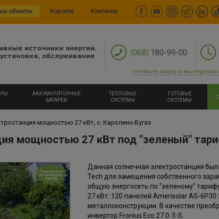
ши объекты
Новости
Контакты
ивные источники энергии.
(068)
180-99-00
установка, обслуживание
оставьте номер и мы перезво
ЕРЫ
АККУМУЛЯТОРНЫЕ
ТЕПЛОВЫЕ
ГОТОВЫЕ
С
БАТАРЕИ
СИСТЕМЫ
СИСТЕМЫ
тростанция мощностью 27 кВт, с. Каролино-Бугаз
ция мощностью 27 кВт под "зеленый" тар
Данная солнечная электростанция была
Tech для замещения собственного зара
общую энергосеть по "зеленому" тарифу
27 кВт. 120 панелей Amerisolar AS-6P3
металлоконструкции. В качестве преоб
инвертор Fronius Eco 27.0-3-S.