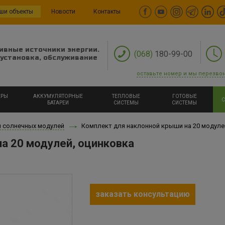
ши объекты
Новости
Контакты
ивные источники энергии.
(068)
180-99-00
установка, обслуживание
оставьте номер и мы перезво
ЕРЫ
АККУМУЛЯТОРНЫЕ
ТЕПЛОВЫЕ
ГОТОВЫЕ
С
БАТАРЕИ
СИСТЕМЫ
СИСТЕМЫ
й солнечных модулей
Комплект для наклонной крыши на 20 модуле
а 20 модулей, оцинковка
заказать консультацию