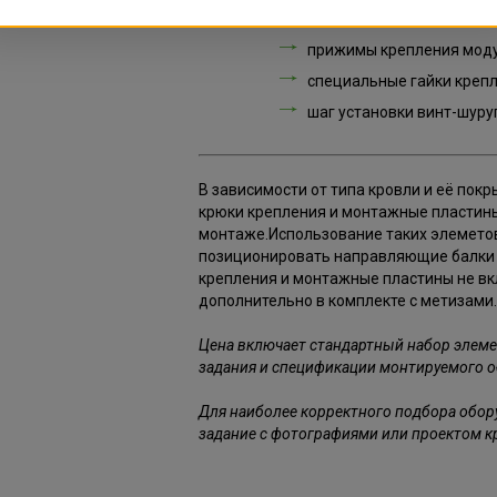
профили монтажные толщ
прижимы крепления моду
специальные гайки креп
шаг установки винт-шуру
В зависимости от типа кровли и её пок
крюки крепления и монтажные пластины
монтаже.Использование таких элеметов
позиционировать направляющие балки 
крепления и монтажные пластины не вк
дополнительно в комплекте с метизами.
Цена включает стандартный набор элеме
задания и спецификации монтируемого о
Для наиболее корректного подбора обору
задание с фотографиями или проектом к