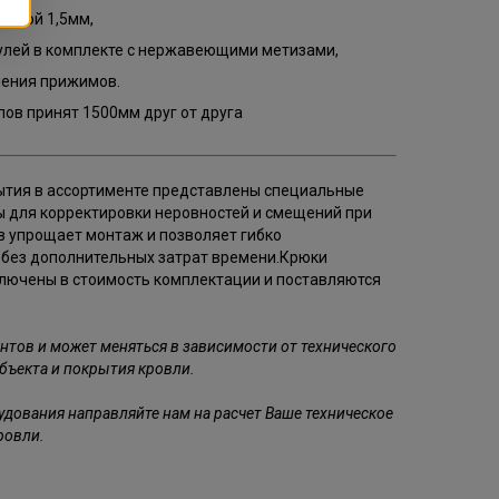
иной 1,5мм,
лей в комплекте с нержавеющими метизами,
ления прижимов.
пов принят 1500мм друг от друга
рытия в ассортименте представлены специальные
 для корректировки неровностей и смещений при
 упрощает монтаж и позволяет гибко
без дополнительных затрат времени.Крюки
лючены в стоимость комплектации и поставляются
нтов и может меняться в зависимости от технического
бъекта и покрытия кровли.
дования направляйте нам на расчет Ваше техническое
ровли.