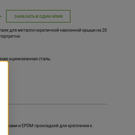
ЗАКАЗАТЬ В ОДИН КЛИК
тали для металлочерепичной наклонной крыши на 20
портретно.
ная оцинкованная сталь;
;
ят:
с гайками и EPDM-прокладкой для крепления к