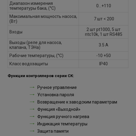
Диапазон измерения
0…+110
температуры бака, (°С)
Максимальная мощность насоса,
7 шт < 200
(Вт)
2 шт pt1000, 5 шт
Входы
ntc10k, 1 шт RS485
Выходы (реле для насоса,
3.5 А
клапана, ТЭНа)
Рабочие температуры, (°С)
-10 +50
Класс водозащиты
IP40
Функции контроллеров серии СК:
Ручное управление
Установка пароля
Возвращение к заводским параметрам
Функция «Выходной»
Функция ручного нагрева
Индикация температуры
Защита памяти