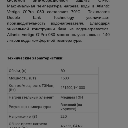
системой антикоррозионной защиты O’Pro.
Максимальная температура нагрева воды в Atlantic
Vertigo O`Pro 080 составляет 70°С. Технология
Double Tank Technology увеличивает
производительность водонагревателя. Благодаря
уникальной конструкции бака из водонагревателя
Atlantic Vertigo O`Pro 080 можно получить около 140
литров воды комфортной температуры.
Технические характеристики:
Объём, (л)
80
Мощность, (Вт)
1500
Кол-во/мощность ТЭНов,
1*1500,1*1000
(Вт)
Нагревательный элемент
Медный ТЭН
Внешний (на
Регулятор температуры
корпусе)
Напряжение, (В)
220
Общее время нагрева
4 часа, 04 мин.