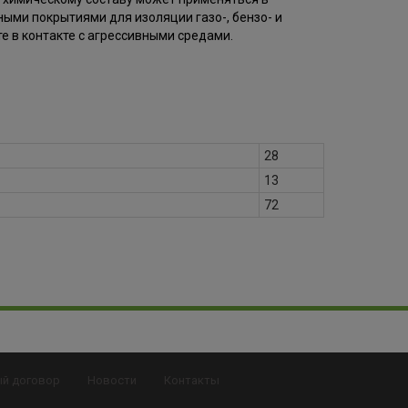
ыми покрытиями для изоляции газо-, бензо- и
е в контакте с агрессивными средами.
28
13
72
ый договор
Новости
Контакты