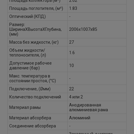
Площадь коллектора (м²)
2.02
Площадь поглотителя, (м²)
1.83
Оптический (КПД)
-
Размер:
ШиринаХВысотаХГлубина,
2006х1007х85
(мм)
Масса без жидкости, (кг)
27
Объем жидкости/
1.6
теплоносителя, (л)
Допустимое рабочее
10
давление (бар)
Макс. температура в
-
состоянии простоя, (°С)
Подключение, (Øмм)
22
Количество подключений
4 или 2
Анодированная
Материал рамы
алюминиевая рама
Материал абсорбера
Алюминий
Соединение абсорбера
-