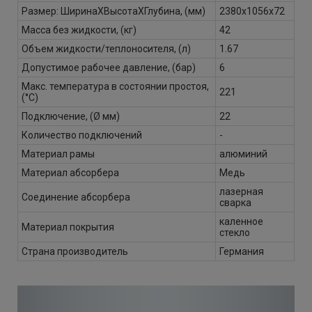
Размер: ШиринаXВысотаXГлубина, (мм)
2380х1056х72
Масса без жидкости, (кг)
42
Объем жидкости/теплоносителя, (л)
1.67
Допустимое рабочее давление, (бар)
6
Макс. температура в состоянии простоя,
221
(°C)
Подключение, (Ø мм)
22
Количество подключений
-
Материал рамы
алюминий
Материал абсорбера
Медь
лазерная
Соединение абсорбера
сварка
каленное
Материал покрытия
стекло
Страна производитель
Германия