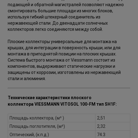
подающей и обратной магистралей позволяют надежно
смонтировать большие площади из многих блоков,
используя гибкий штекерный соединитель из
нержавеющей стали. До двенадцати солнечных
коллекторов легко соединяются между собой.
Плоские коллекторы универсальные для монтажа на
крышах, для интеграции в поверхность крыши, или для
монтажа в приподнятой позиции на плоских крышах.
Система быстрого монтажа от Viessmann состоит из
компонентов, выдерживают статические нагрузки и
защищены от коррозии, изготовлены из нержавеющей
стали и алюминия.
Технические характеристики плоского
коллектора VIESSMANN VITOSOL 100-FM тип SH1F
:
Площадь коллектора, (м² )
2,51
Площадь поглотителя, (м²)
2,32
Оптический, (к.п.д.)
74.3