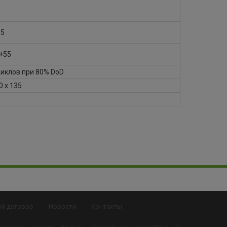
55
 +55
циклов при 80% DoD
0 x 135
ый договор
Новости
Контакты