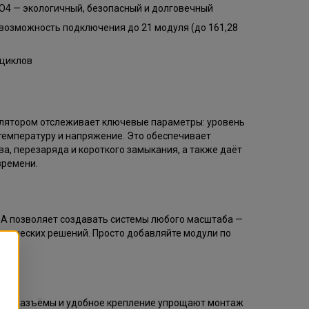
PO4 — экологичный, безопасный и долговечный
возможность подключения до 21 модуля (до 161,28
 циклов
улятором отслеживает ключевые параметры: уровень
, температуру и напряжение. Это обеспечивает
ва, перезаряда и короткого замыкания, а также даёт
времени.
-A позволяет создавать системы любого масштаба —
мерческих решений. Просто добавляйте модули по
ные разъёмы и удобное крепление упрощают монтаж