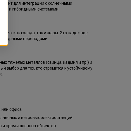
дходит для интеграции с солнечными
ками и гибридными системами.
ловиях как холода, так и жары. Это надёжное
ературными перепадами.
ных тяжёлых металлов (свинца, кадмия и пр.) и
ый выбор для тех, кто стремится к устойчивому
а.
 или офиса
олнечных и ветровых электростанций
а и промышленных объектов