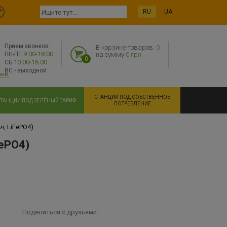
RU
UA
Прием звонков:
В корзине товаров:
0
9:00-18:00
ПН-ПТ
на сумму
0 грн
0
10:00-16:00
СБ
ВС - выходной
ним
СТАНЦИИ ПОД СОБСТВЕННОЕ
ТАНЦИИ ПОД ЗЕЛЁНЫЙ ТАРИФ
ПОТРЕБЛЕНИЕ
ч, LiFePO4)
FePO4)
Поделиться с друзьями: