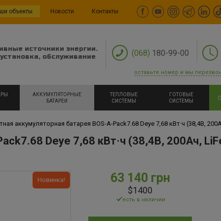
ши объекты
Новости
Контакты
ивные источники энергии.
(068)
180-99-00
установка, обслуживание
оставьте номер и мы перезво
ЕРЫ
АККУМУЛЯТОРНЫЕ
ТЕПЛОВЫЕ
ГОТОВЫЕ
С
БАТАРЕИ
СИСТЕМЫ
СИСТЕМЫ
ая аккумуляторная батарея BOS-A-Pack7.68 Deye 7,68 кВт·ч (38,4В, 200А
ck7.68 Deye 7,68 кВт·ч (38,4В, 200Ач, Li
63 140 грн
Новинка!
$1400
есть в наличии