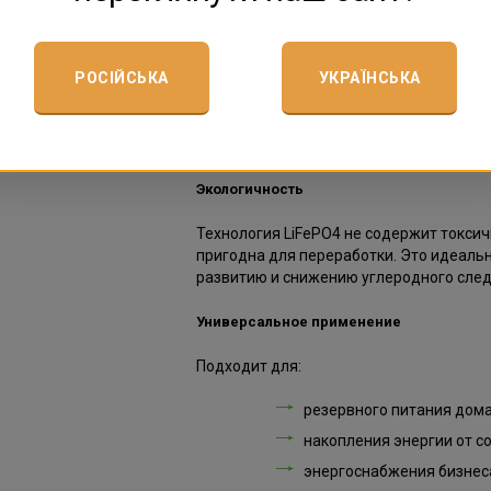
даже в сложных условиях. Идеально по
электростанциями, ветровыми установ
РОСІЙСЬКА
УКРАЇНСЬКА
Надёжная работа в любых условиях
BOS-A-Pack7.68 уверенно работает в ус
решение для климата с большими темп
Экологичность
Технология LiFePO4 не содержит токсич
пригодна для переработки. Это идеальн
развитию и снижению углеродного след
Универсальное применение
Подходит для:
резервного питания дома
накопления энергии от с
энергоснабжения бизнес