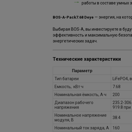
работы в составе умных 
— энергия, на кот
BOS-A-Pack7.68 Deye
Выбирая BOS-A, вы инвестируете в буд
эффективность и максимальную безопа
энергетических задач.
Технические характеристики
Параметр
Тип батареи
LiFePO4,
Емкость, кВт·ч
7.68
Номинальная ёмкость, А·ч
200
Диапазон рабочего
235.2-306
напряжения
919.8 при
Номинальное напряжение
38.4
модуля, В
Номинальный ток заряда, А
160