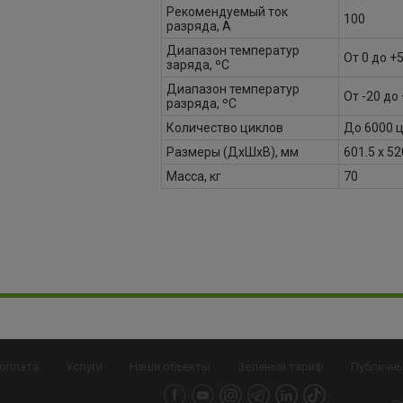
Рекомендуемый ток
100
разряда, А
Диапазон температур
От 0 до +
заряда, ºС
Диапазон температур
От -20 до
разряда, ºС
Количество циклов
До 6000 
Размеры (ДxШxВ), мм
601.5 x 52
Масса, кг
70
 оплата
Услуги
Наши объекты
Зеленый тариф
Публичн