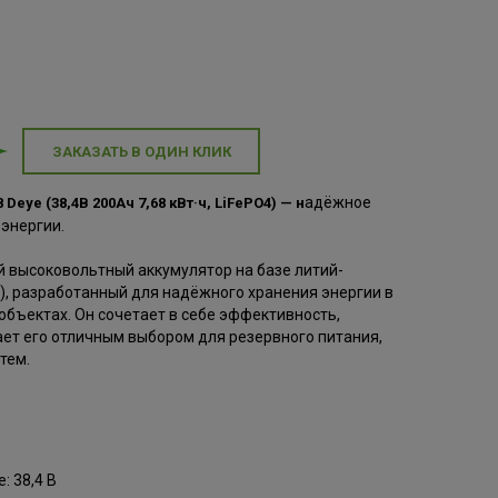
ЗАКАЗАТЬ В ОДИН КЛИК
адёжное
eye (38,4В 200Ач 7,68 кВт·ч, LiFePO4)
— н
энергии.
й высоковольтный аккумулятор на базе литий-
), разработанный для надёжного хранения энергии в
бъектах. Он сочетает в себе эффективность,
ает его отличным выбором для резервного питания,
тем.
 38,4 В