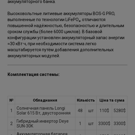
аккумуляторного банка.
Высоковольтные литиевые аккумуляторы BOS‑G PRO,
выполненные по технологии LiFePO₄, отличаются
повышенной надёжностью, безопасностью и длительным
сроком службы (более 6000 циклов). В базовой
конфигурации установлен аккумуляторный запас энергии
≈30 кВт·ч, при необходимости система легко
масштабируется путём добавления дополнительных
аккумуляторных модулей.
Комплектация системы:
№
Обладнання
Кількість
Ціна та сума
Солнечная панель Longi
1
48
шт
110$
5280$
Solar 615 Вт, двусторонняя
Гибридный инвертор Deye
2
1
шт
3300$
3300$
SUN‑30K
Аккумуляторная батарея