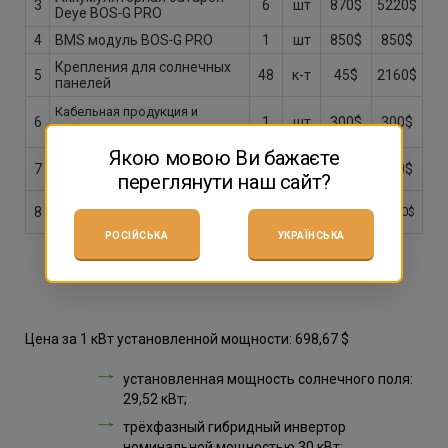
3
6
шт
870$
5220$
Deye BOS‑G PRO
4
BMS модуль BOS‑G PRO
1
шт
850$
850$
Крепления для солнечных
5
48
к-т
45$
2160$
панелей
Кабельная продукция и
6
1
шт
300$
300$
расходные материалы
Якою мовою Ви бажаєте
Комплект захисної
7
1
к-т
350$
350$
автоматики
переглянути наш сайт?
Монтаж и пусконаладочные
8
1
к-т
3500$
3500$
работы
РОСІЙСЬКА
УКРАЇНСЬКА
Цена за 1 кВт установленной мощности: 698,67 $
установленная мощность солнечного поля:
29,52 кВт;
трёхфазный гибридный инвертор
номинальной мощностью 30 кВт;