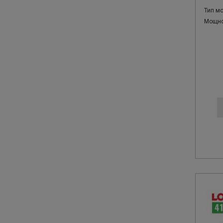
Тип м
Мощнос