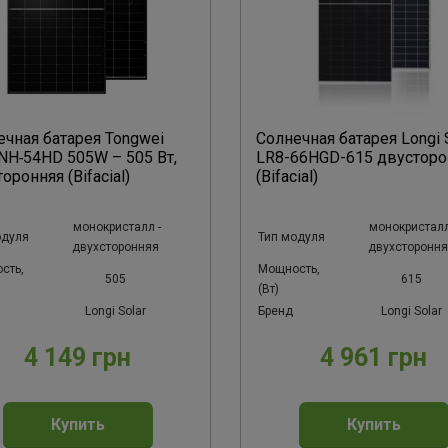
ечная батарея Tongwei
Солнечная батарея Longi 
H‑54HD 505W – 505 Вт,
LR8-66HGD-615 двусторо
оронняя (Bifacial)
(Bifacial)
монокристалл -
монокристалл
одуля
Тип модуля
двухсторонняя
двухсторонн
сть,
Мощность,
505
615
(Вт)
Longi Solar
Бренд
Longi Solar
4 149 грн
4 961 грн
Купить
Купить