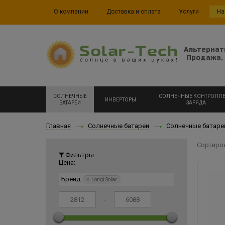
О компании
Доставка и оплата
Услуги
На
Альтернат
Продажа, 
СОЛНЕЧНЫЕ
СОЛНЕЧНЫЕ КОНТРОЛЛ
ИНВЕРТОРЫ
БАТАРЕИ
ЗАРЯДА
Главная
Солнечные батареи
Солнечные батаре
Сортиро
Фильтры
Цена:
Бренд:
×
Longi Solar
-