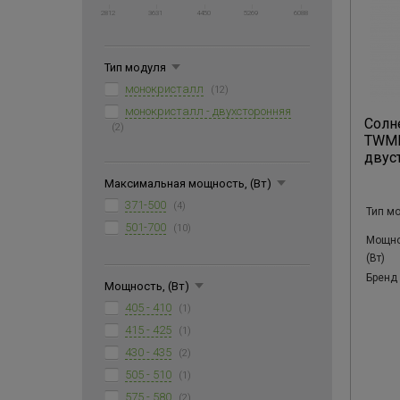
2812
3631
4450
5269
6088
Тип модуля
монокристалл
(12)
монокристалл - двухсторонняя
Солн
(2)
TWMN
двуст
Максимальная мощность, (Вт)
371-500
(4)
Тип м
501-700
(10)
Мощно
(Вт)
Бренд
Мощность, (Вт)
405 - 410
(1)
415 - 425
(1)
430 - 435
(2)
505 - 510
(1)
575 - 580
(2)