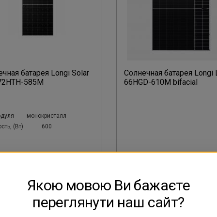
чная батарея Longi Solar
Солнечная батарея Longi 
72HTH-585M
66HGD-610M bifacial
одуля
монокристалл
ть, (Вт)
600
Якою мовою Ви бажаєте
переглянути наш сайт?
НЕТ В НАЛИЧИИ
НЕТ В НАЛИЧИИ