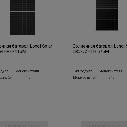
чная батарея Longi Solar
Солнечная батарея Longi 
54HPH-415M
LR5-72HTH 575M
одуля
монокристалл
Тип модуля
монокристалл
ть, (Вт)
415
Мощность, (Вт)
575
НЕТ В НАЛИЧИИ
НЕТ В НАЛИЧИИ