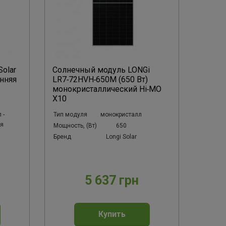
Solar
Солнечный модуль LONGi
нняя
LR7‑72HVH‑650M (650 Вт)
монокристаллический Hi‑MO
X10
 -
Тип модуля
монокристалл
яя
Мощность, (Вт)
650
Бренд
Longi Solar
5 637 грн
Купить