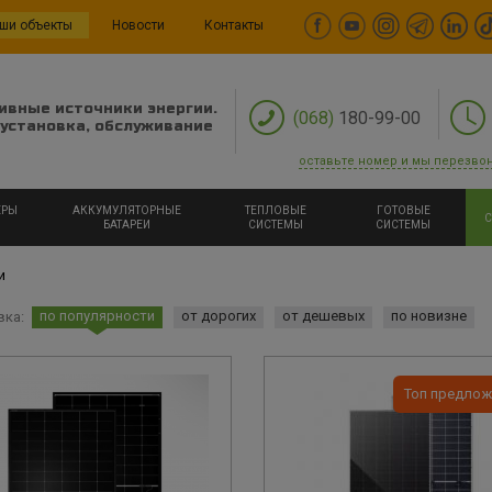
ши объекты
Новости
Контакты
ивные источники энергии.
(068)
180-99-00
установка, обслуживание
оставьте номер и мы перезво
ЕРЫ
АККУМУЛЯТОРНЫЕ
ТЕПЛОВЫЕ
ГОТОВЫЕ
С
БАТАРЕИ
СИСТЕМЫ
СИСТЕМЫ
и
по популярности
от дорогих
от дешевых
по новизне
вка:
Топ предлож