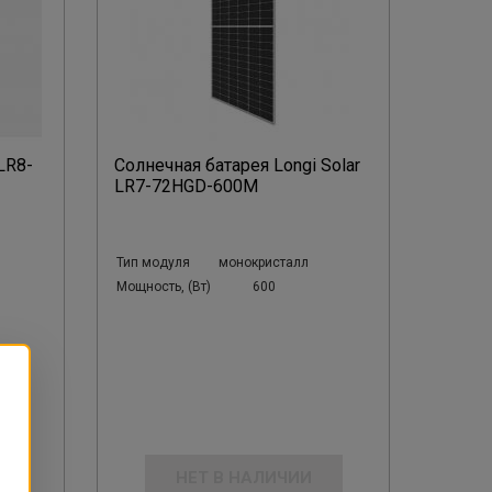
LR8-
Солнечная батарея Longi Solar
LR7-72HGD-600M
Тип модуля
монокристалл
Мощность, (Вт)
600
НЕТ В НАЛИЧИИ