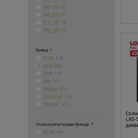
595 - 600
(2)
605 - 610
(1)
615 - 620
(3)
650 - 655
(1)
Бренд
Horay
(+3)
Longi Solar
Risen
(+3)
Sola
(+1)
Tongwei
(+2)
Trina Solar
(+9)
TW Solar
(+1)
Солне
LR5-
Страна регистрации бренда
диза
Китай
(14)