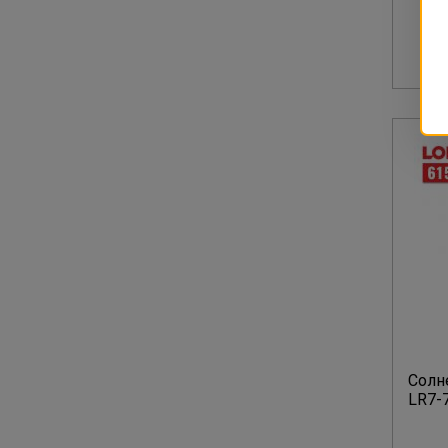
Солне
LR7-