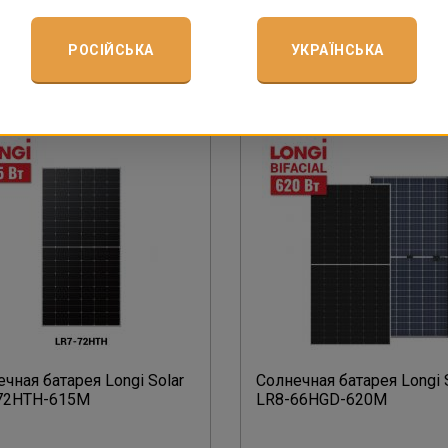
Подробнее
Подробнее
РОСІЙСЬКА
УКРАЇНСЬКА
чная батарея Longi Solar
Солнечная батарея Longi 
72HTH-615M
LR8-66HGD-620M