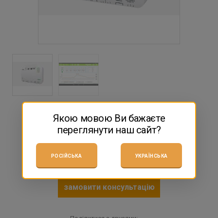
20 520 грн
Якою мовою Ви бажаєте
$455
переглянути наш сайт?
Очікування 2-3 дні
КУПИТИ
РОСІЙСЬКА
УКРАЇНСЬКА
замовити консультацію