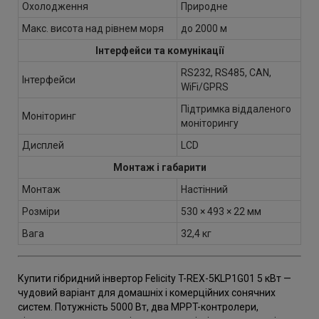
Охолодження
Природне
Макс. висота над рівнем моря
до 2000 м
Інтерфейси та комунікації
RS232, RS485, CAN,
Інтерфейси
WiFi/GPRS
Підтримка віддаленого
Моніторинг
моніторингу
Дисплей
LCD
Монтаж і габарити
Монтаж
Настінний
Розміри
530 × 493 × 22 мм
Вага
32,4 кг
Купити гібридний інвертор Felicity T-REX-5KLP1G01 5 кВт —
чудовий варіант для домашніх і комерційних сонячних
систем. Потужність 5000 Вт, два MPPT-контролери,