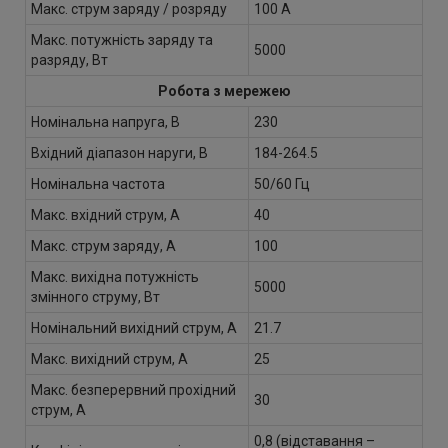
Макс. струм заряду / розряду
100 А
Макс. потужність заряду та
5000
разряду, Вт
Робота з мережею
Номінальна напруга, В
230
Вхідний діапазон наруги, В
184-264.5
Номінальна частота
50/60 Гц
Макс. вхідний струм, А
40
Макс. струм заряду, А
100
Макс. вихідна потужність
5000
змінного струму, Вт
Номінальний вихідний струм, А
21.7
Макс. вихідний струм, А
25
Макс. безперервний прохідний
30
струм, А
0,8 (відставання –