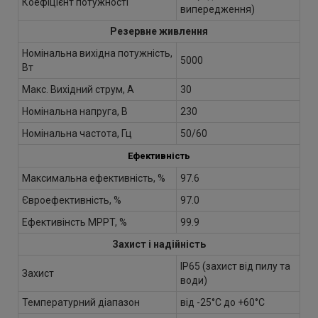
Коефіцієнт потужності
випередження)
Резервне живлення
Номінальна вихідна потужність,
5000
Вт
Макс. Вихідний струм, А
30
Номінальна напруга, В
230
Номінальна частота, Гц
50/60
Ефективність
Максимальна ефективність, %
97.6
Євроефективність, %
97.0
Ефективінсть MPPT, %
99.9
Захист і надійність
IP65 (захист від пилу та
Захист
води)
Температурний діапазон
від -25°C до +60°C