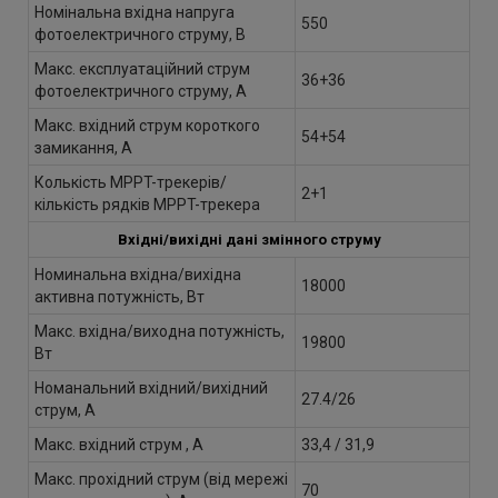
Номінальна вхідна напруга
550
фотоелектричного струму, В
Макс. експлуатаційний струм
36+36
фотоелектричного струму, А
Макс. вхідний струм короткого
54+54
замикання, А
Колькість MPPT-трекерів/
2+1
кількість рядків MPPT-трекера
Вхідні/вихідні дані змінного струму
Номинальна вхідна/вихідна
18000
активна потужність, Вт
Макс. вхідна/виходна потужність,
19800
Вт
Номанальний вхідний/вихідний
27.4/26
струм, А
Макс. вхідний струм , А
33,4 / 31,9
Макс. прохідний струм (від мережі
70