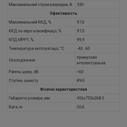
Максимальний струм разрядки, А
330
Эфективність
Максимальний ККД, %
97,6
ККД по євро класифікації, %
97,0
КПД MPPT, %
99,9
Температура експлуатації, °С
-40...60
примусове
Охолодження
інтелектуальне
Рівень шуму, dB
<60
Ступінь захисту
IP65
Фізичні характеристики
Габаритні розміри, мм
456х750х268.5
Вага, кг
50,6