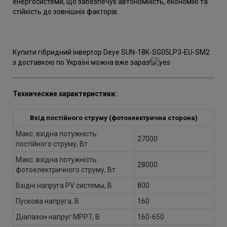
енергосистеми, що забезпечує автономність, економію та
стійкість до зовнішніх факторів.
Купити гібридний інвертор Deye SUN-18K-SG05LP3-EU-SM2
з доставкою по Україні можна вже зараз!
Технические характеристики:
Вхід постійного струму (фотоелектрична сторона)
Макс. вхідна потужність
27000
постійного струму, Вт
Макс. вхідна потужність
28000
фотоелектричного струму, Вт
Вхідні напруга PV системы, В
800
Пускова напруга, В
160
Діапазон напруг MPPT, В
160-650