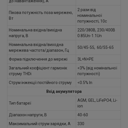
до навантаження), А
2 рази від
Пікова потужність поза мережею,
номинальної
Вт
потужності, 10с
Номинальна вхідна/вихідна
220/380В, 230/400В
напруга, В
0.85Un-1.1Un
Номинальна вхідна/виходна
50/45-55, 60/55-65
мережева частота/діапазон, Гц
Форма підключення до мережі
3L+N+PE
Загальний коєфіцієнт гармонік
<3% (від номінальної
струму THDi
потужності)
Струм інжекції постійного струму
<0.5% In
Вхід акумулятора
AGM, GEL, LiFePO4, Li-
Тип батареї
ion
Діапазон напруги, В
40-60
Максимальний струм зарядки, А
330