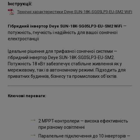
Інструкції:
Технічні характеристики Deye SUN-18K-SG05LP3-EU-SM2 WiFi
—
Гібридний інвертор Deye SUN-18K-SG05LP3-EU-SM2 WiFi
потужність, гнучкість і надійність для вашої сонячної
електростанції
Ідеальне рішення для трифазної сонячної системи —
гібридний інвертор Deye SUN-18K-SG05LP3-EU-SM2.
Потужність 18 кВт забезпечує стабільне живлення як у
мережевому, так і в автономному режимі. Підходить для
приватних будинків, бізнесу та промислових об’єктів.
Ключові переваги:
2 MPPT-контролери — висока ефективність
при різному освітленні
Паралельне підключення до 10 інверторів —