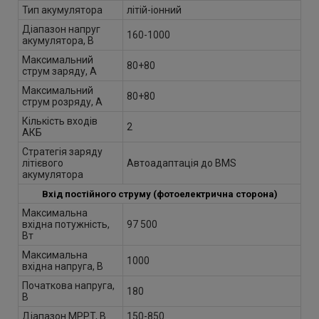
Тип акумулятора
літій-іонний
Діапазон напруг
160-1000
акумулятора, В
Максимальний
80+80
струм заряду, А
Максимальний
80+80
струм розряду, А
Кількість входів
2
АКБ
Стратегія заряду
літієвого
Автоадаптація до BMS
акумулятора
Вхід постійного струму (фотоелектрична сторона)
Максимальна
вхідна потужність,
97 500
Вт
Максимальна
1000
вхідна напруга, В
Початкова напруга,
180
В
Діапазон MPPT, В
150-850