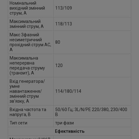
Номінальний
вихідний змінний
113/109
струм, А
Максимальний
118/113
змінний струм, А
Макс 3фазний
несиметричний
80
прохідний струм AC,
А
Максимальна
неперервна
120
передача струму
(транзит), А
Вхід генератора/
умне
навантаження/
114/180/114
змінний струм
зв'язку, А
Вхідна частота та
50/60 Гц; 3L/N/PE 220/380, 230/400
напруга, В
B
Тип сети
три фази
Ефективність