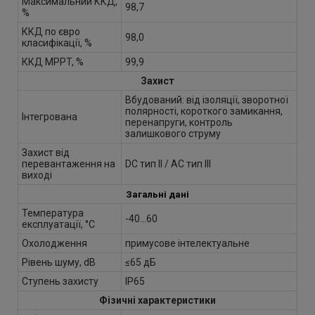
Максимальний ККД,
98,7
%
ККД по євро
98,0
класифікації, %
ККД MPPT, %
99,9
Захист
Вбудований: від ізоляції, зворотної
полярності, короткого замикання,
Інтегрована
перенапруги, контроль
залишкового струму
Захист від
перевантаження на
DC тип II / AC тип III
виході
Загальні дані
Температура
-40...60
експлуатації, °С
Охолодження
примусове інтелектуальне
Рівень шуму, dB
≤65 дБ
Ступень захисту
IP65
Фізичні характеристики