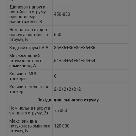
Діапазон напруга
постійного струму
450-850
при повному
навантаженні, В
Номінальна вхідна
напруга постійного
650
струму, В
Вхідний струм PV, А
36+36+36+36+36+36
Максимальний
струм короткого
54+54+54+54+54+54
замикання, А
Кількість MPPT
6
трекерів
Кількість стрінгів на
2+2+2+2+2+2
трекер
Вихідні дані змінного струму
Номінальна напруга
75 000
змінного струму, Вт
Макс. вихідна
потужність змінного
120 000
струму, Вт