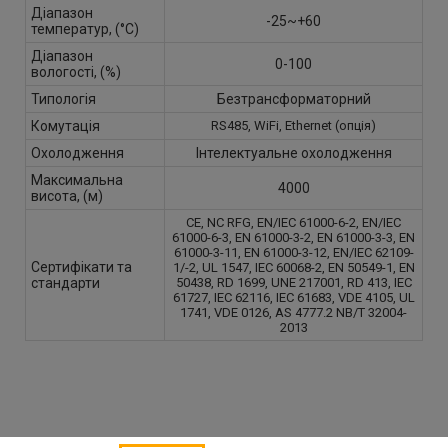
Діапазон
-25~+60
температур, (°С)
Діапазон
0-100
вологості, (%)
Типологія
Безтрансформаторний
Комутація
RS485, WiFi, Ethernet (опція)
Охолодження
Інтелектуальне охолодження
Максимальна
4000
висота, (м)
CE, NC RFG, EN/IEC 61000-6-2, EN/IEC
61000-6-3, EN 61000-3-2, EN 61000-3-3, EN
61000-3-11, EN 61000-3-12, EN/IEC 62109-
Сертифікати та
1/-2, UL 1547, IEC 60068-2, EN 50549-1, EN
стандарти
50438, RD 1699, UNE 217001, RD 413, IEC
61727, IEC 62116, IEC 61683, VDE 4105, UL
1741, VDE 0126, AS 4777.2 NB/T 32004-
2013