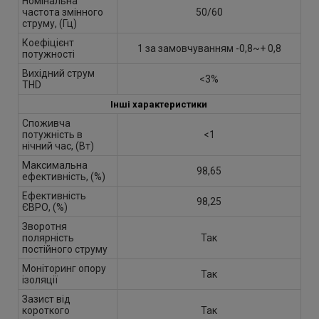
Номінальна
частота змінного
50/60
струму, (Гц)
Коефіцієнт
1 за замовчуванням -0,8~+ 0,8
потужності
Вихідний струм
<3%
THD
Інші характеристики
Споживча
потужність в
<1
нічний час, (Вт)
Максимальна
98,65
ефективність, (%)
Ефективність
98,25
ЄВРО, (%)
Зворотня
полярність
Так
постійного струму
Моніторинг опору
Так
ізоляції
Зазист від
короткого
Так