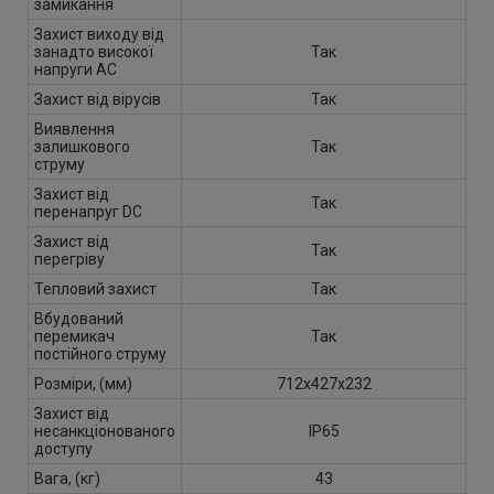
замикання
Захист виходу від
занадто високої
Так
напруги AC
Захист від вірусів
Так
Виявлення
залишкового
Так
струму
Захист від
Так
перенапруг DC
Захист від
Так
перегріву
Тепловий захист
Так
Вбудований
перемикач
Так
постійного струму
Розміри, (мм)
712х427х232
Захист від
несанкціонованого
IP65
доступу
Вага, (кг)
43