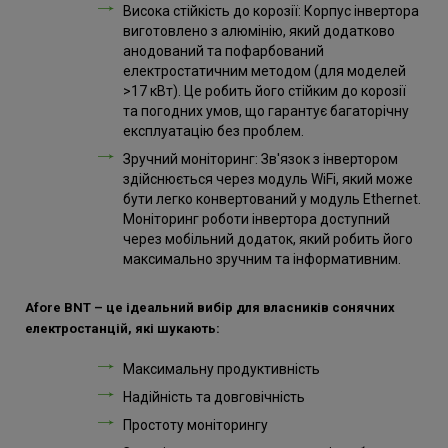
Висока стійкість до корозії: Корпус інвертора
виготовлено з алюмінію, який додатково
анодований та пофарбований
електростатичним методом (для моделей
>17 кВт). Це робить його стійким до корозії
та погодних умов, що гарантує багаторічну
експлуатацію без проблем.
Зручний моніторинг: Зв'язок з інвертором
здійснюється через модуль WiFi, який може
бути легко конвертований у модуль Ethernet.
Моніторинг роботи інвертора доступний
через мобільний додаток, який робить його
максимально зручним та інформативним.
Afore BNT – це ідеальний вибір для власників сонячних
електростанцій, які шукають:
Максимальну продуктивність
Надійність та довговічність
Простоту моніторингу