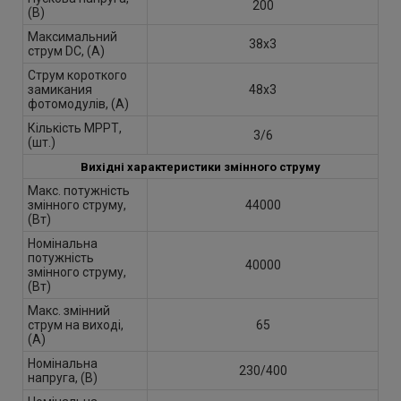
200
(В)
Максимальний
38x3
струм DC, (A)
Струм короткого
замикания
48х3
фотомодулів, (А)
Кількість МРРТ,
3/6
(шт.)
Вихідні характеристики змінного струму
Макс. потужність
змінного струму,
44000
(Вт)
Номінальна
потужність
40000
змінного струму,
(Вт)
Макс. змінний
струм на виході,
65
(А)
Номінальна
230/400
напруга, (В)