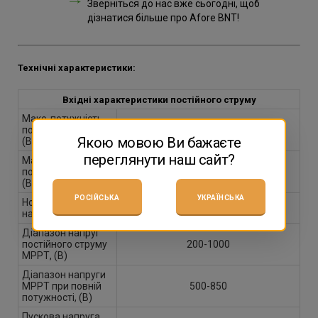
Зверніться до нас вже сьогодні, щоб
дізнатися більше про Afore BNT!
Технічні характеристики:
Вхідні характеристики постійного струму
Макс. потужність
постійного струму,
60000
Якою мовою Ви бажаєте
(Вт)
переглянути наш сайт?
Макс. напруга
постійного струму,
1100
(В)
РОСІЙСЬКА
УКРАЇНСЬКА
Номінальна
620
напруга, (В)
Діапазон напруг
постійного струму
200-1000
МРРТ, (В)
Діапазон напруги
MPPT при повній
500-850
потужності, (В)
Пускова напруга,