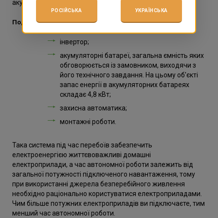
акумуляторних батарей.
РОСІЙСЬКА
УКРАЇНСЬКА
Подібний проєкт включає в себе:
інвертор;
акумуляторні батареї, загальна ємність яких
обговорюється із замовником, виходячи з
його технічного завдання. На цьому об'єкті
запас енергії в акумуляторних батареях
складає 4,8 кВт;
захисна автоматика;
монтажні роботи.
Така система під час перебоїв забезпечить
електроенергією життєвоважливі домашні
електроприлади, а час автономної роботи залежить від
загальної потужності підключеного навантаження, тому
при використанні джерела безперебійного живлення
необхідно раціонально користуватися електроприладами.
Чим більше потужних електроприладів ви підключаєте, тим
менший час автономної роботи.