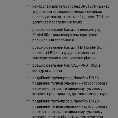
контролер для геліосистем SR618C6 - центр
управління системою, вмикає / вимикає
насосну станцію, в разі необхідності ТЕН, не
допускає перегріву системи;
розширювальний бак для геліоконтуру
Zimlet 50л - компенсує температурне
розширення теплоносія;
розширювальний бак для ГВП Zimlet 20л -
елемент ГВС контуру для компенсації
температурного розширення рідини.
розширювальний бак CAL - PRO 105л. в
контур опалення
подвійний трубопровід Nanoflex DN 16 -
подвійний теплоізольований трубопровід з
нержавіючої сталі в щільному гумовому
кожусі з проводом під датчик температури;
подвійний трубопровід Nanoflex DN 20 -
подвійний теплоізольований трубопровід з
нержавіючої сталі в щільному гумовому
кожусі з дротом під датчик температури