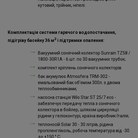
кутовий, трійник, ніпелі.
Комплектація системи гарячого водопостачання,
2
підігріву басейну 36 м
і підтримки опалення:
Вакуумний сонячний колектор Sunrain TZ58 /
1800-30R1A - 6 шт. по 30 вакуумних трубок;
комплект кріплень сонячного колекторів
бак акумулює Atmosfera TRM-302 -
емальований бак об'ємом 300л. з двома
теплообмінниками;
насосна станція Wilo Star ST 25/7 eco -
забезпечує передачу тепла з сонячного
колектора в бойлер, шляхом циркуляції
рідини у геліоконтурі, країна виробник Італія;
теплоносій Solar 30 - 30 літрів, рідина
пропіленгліколь, робоча температура від -30
до +150 ° C;