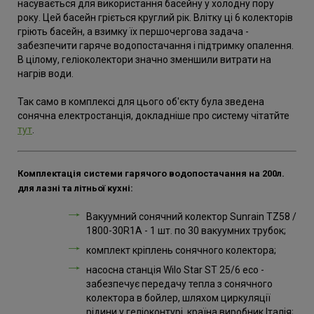
насувається для використання басейну у холодну пору
року. Цей басейн гріється круглий рік. Влітку ці 6 колекторів
гріють басейн, а взимку їх першочергова задача -
забезпечити гаряче водопостачання і підтримку опалення.
В цілому, геліоколектори значно зменшили витрати на
нагрів води.
Так само в комплексі для цього об'єкту була зведена
сонячна електростанція, докладніше про систему чітатйте
тут
.
Комплектація системи гарячого водопостачання на 200л.
для лазні та літньої кухні:
Вакуумний сонячний колектор Sunrain TZ58 /
1800-30R1A - 1 шт. по 30 вакуумних трубок;
комплект кріплень сонячного колектора;
насосна станція Wilo Star ST 25/6 eco -
забезпечує передачу тепла з сонячного
колектора в бойлер, шляхом циркуляції
рідини у геліоконтурі, країна виробник Італія;