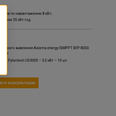
рторів по навантаженню 8 кВт;
тареях 35 кВт·год.
ебійного живлення Axioma energy ISMPPT BFP 8000.
8 кВт.
рея Pylontech US3000 – 3,5 кВт – 10 шт.
ики.
ити консультацію