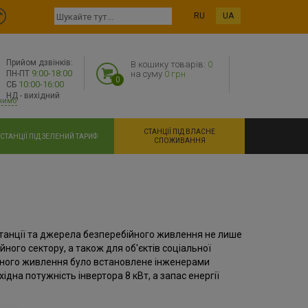
RU
UA
Прийом дзвінків:
В кошику товарів:
0
9:00-18:00
ПН-ПТ
на суму
0 грн
0
10:00-16:00
СБ
НД - вихідний
нимо
СТАНЦІЇ ПІД ВЛАСНЕ
СТАНЦІЇ ПІД ЗЕЛЕНИЙ ТАРИФ
СПОЖИВАННЯ
танції та джерела безперебійного живлення не лише
йного сектору, а також для об'єктів соціальної
йного живлення було встановлене інженерами
ихідна потужність інвертора 8 кВт, а запас енергії