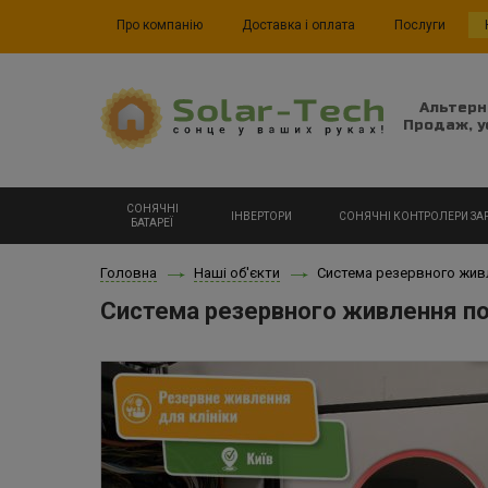
Про компанію
Доставка і оплата
Послуги
Альтерн
Продаж, у
СОНЯЧНІ
ІНВЕРТОРИ
СОНЯЧНІ КОНТРОЛЕРИ ЗА
БАТАРЕЇ
Головна
Наші об'єкти
Система резервного живле
Система резервного живлення по