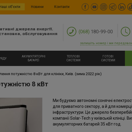
Наші об'єкти
Новини
Контакти
ативні джерела енергії.
(068)
180-99-00
становка, обслуговування
залишіть номер і ми передзво
АКУМУЛЯТОРНІ
ТЕПЛОВІ
ГОТОВІ
РЯДУ
БАТАРЕЇ
СИСТЕМИ
СИСТЕМИ
ння потужністю 8 кВт для клініки, Київ. (зима 2022 рік)
тужністю 8 кВт
Ми будуємо автономні сонячні електрос
для приватного сектору, а й для комерці
інфраструктури. Це джерело безперебі
компанії Solar-Tech у київській клініці. В
акумуляторних батарей 35 кВт·год.