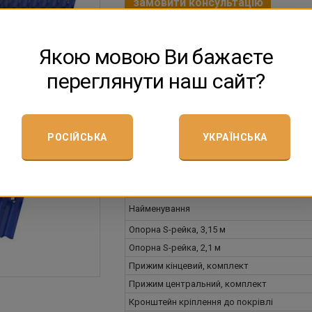
замовити консультацію
Систему кріплень на похилий дах 14 фо
анодованого алюмінію. Матеріал кронште
Якою мовою Ви бажаєте
переглянути наш сайт?
Системи кріплення з анодованого алюмі
монтаж фотомодулів на всі види покріве
Система передбачає розміщення фотомод
зверніться до менеджерів нашої компані
РОСІЙСЬКА
УКРАЇНСЬКА
Комплектація
:
Найменування
Опорна S-рейка, 3,15 м
Опорна S-рейка, 2,1 м
Прижим кінцевий, комплект
Прижим центральний, комплект
Кронштейн кріплення до покрівлі