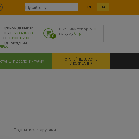
RU
UA
Прийом дзвінків:
В кошику товарів:
0
9:00-18:00
ПН-ПТ
на суму
0 грн
0
10:00-16:00
СБ
НД - вихідний
нимо
СТАНЦІЇ ПІД ВЛАСНЕ
СТАНЦІЇ ПІД ЗЕЛЕНИЙ ТАРИФ
СПОЖИВАННЯ
Поділитися з друзями: