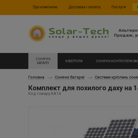
Про компанію
Доставка і оплата
Послуги
Альтерн
Продаж, у
СОНЯЧНІ
ІНВЕРТОРИ
СОНЯЧНІ КОНТРОЛЕРИ ЗА
БАТАРЕЇ
Головна
Сонячні батареї
Системи кріплень соня
Комплект для похилого даху на 1
Код товару KA14