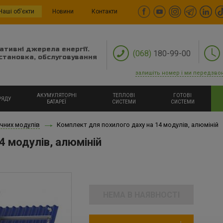
Наші об'єкти
Новини
Контакти
ативні джерела енергії.
(068)
180-99-00
становка, обслуговування
залишіть номер і ми передзво
АКУМУЛЯТОРНІ
ТЕПЛОВІ
ГОТОВІ
РЯДУ
БАТАРЕЇ
СИСТЕМИ
СИСТЕМИ
чних модулів
Комплект для похилого даху на 14 модулів, алюміній
4 модулів, алюміній
НЕМА В НАЯВНОСТІ