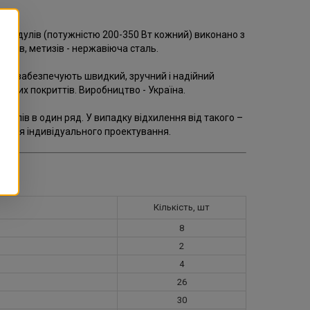
томодулів (потужністю 200-350 Вт кожний) виконано з
йнів, метизів - нержавіюча сталь.
нію забезпечують швидкий, зручний і надійний
льних покриттів. Виробництво - Україна.
улів в один ряд. У випадку відхилення від такого –
ї для індивідуального проектування.
Кількість, шт
8
2
4
26
30