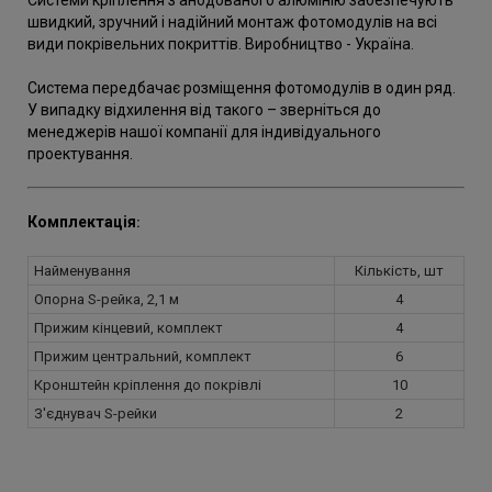
Системи кріплення з анодованого алюмінію забезпечують
швидкий, зручний і надійний монтаж фотомодулів на всі
види покрівельних покриттів. Виробництво - Україна.
Система передбачає розміщення фотомодулів в один ряд.
У випадку відхилення від такого – зверніться до
менеджерів нашої компанії для індивідуального
проектування.
Комплектація
:
Найменування
Кількість, шт
Опорна S-рейка, 2,1 м
4
Прижим кінцевий, комплект
4
Прижим центральний, комплект
6
Кронштейн кріплення до покрівлі
10
З'єднувач S-рейки
2