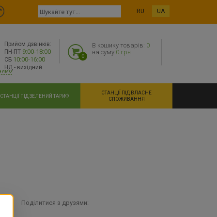
RU
UA
Прийом дзвінків:
В кошику товарів:
0
9:00-18:00
ПН-ПТ
на суму
0 грн
0
10:00-16:00
СБ
НД - вихідний
нимо
СТАНЦІЇ ПІД ВЛАСНЕ
СТАНЦІЇ ПІД ЗЕЛЕНИЙ ТАРИФ
СПОЖИВАННЯ
Поділитися з друзями: