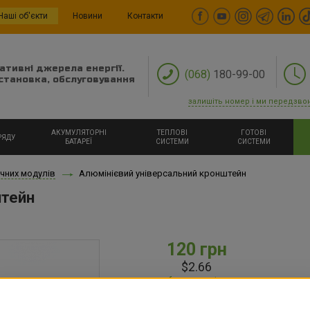
Наші об'єкти
Новини
Контакти
ативні джерела енергії.
(068)
180-99-00
становка, обслуговування
залишіть номер і ми передзво
АКУМУЛЯТОРНІ
ТЕПЛОВІ
ГОТОВІ
РЯДУ
БАТАРЕЇ
СИСТЕМИ
СИСТЕМИ
чних модулів
Алюмінієвий універсальний кронштейн
штейн
120 грн
$2.66
в наявності