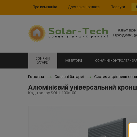
Про компанію
Доставка і оплата
Послуги
Альтерн
Продаж, у
СОНЯЧНІ
ІНВЕРТОРИ
СОНЯЧНІ КОНТРОЛЕРИ ЗА
БАТАРЕЇ
Головна
Сонячні батареї
Системи кріплень соня
Алюмінієвий універсальний крон
Код товару SOL-L100x100