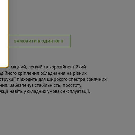
ЗАМОВИТИ В ОДИН КЛІК
— це міцний, легкий та корозійностійкий
дійного кріплення обладнання на різних
струкції підходить для широкого спектра сонячних
ння. Забезпечує стабільність, простоту
кції навіть у складних умовах експлуатації.