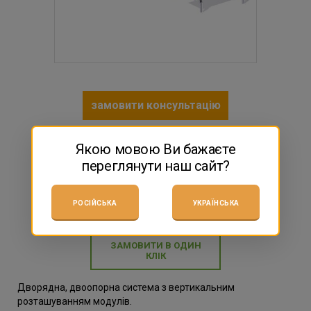
замовити консультацію
Якою мовою Ви бажаєте
Поділитися з друзями:
переглянути наш сайт?
РОСІЙСЬКА
УКРАЇНСЬКА
ЗАМОВИТИ В ОДИН
КЛІК
Дворядна, двоопорна система з вертикальним
розташуванням модулів.