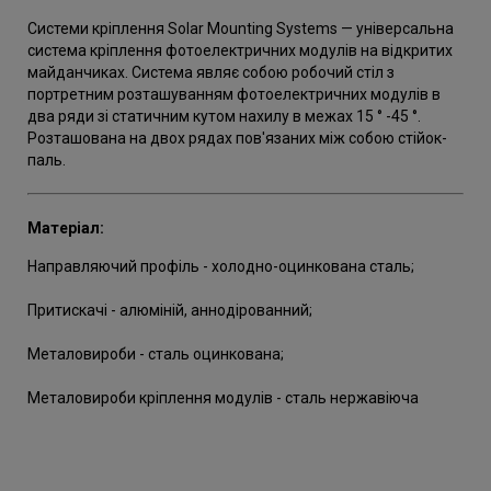
Системи кріплення Solar Mounting Systems — універсальна
система кріплення фотоелектричних модулів на відкритих
майданчиках. Система являє собою робочий стіл з
портретним розташуванням фотоелектричних модулів в
два ряди зі статичним кутом нахилу в межах 15 ° -45 °.
Розташована на двох рядах пов'язаних між собою стійок-
паль.
Матеріал:
Направляючий профіль - холодно-оцинкована сталь;
Притискачі - алюміній, аннодірованний;
Металовироби - сталь оцинкована;
Металовироби кріплення модулів - сталь нержавіюча