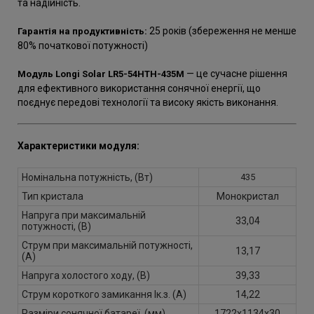
та надійність.
25 років (збереження не менше
Гарантія на продуктивність:
80% початкової потужності)
— це сучасне рішення
Модуль Longi Solar LR5-54HTH-435M
для ефективного використання сонячної енергії, що
поєднує передові технології та високу якість виконання.
Характеристики модуля:
Номінальна потужність, (Вт)
435
Тип кристала
Монокристал
Напруга при максимальній
33,04
потужності, (В)
Струм при максимальній потужності,
13,17
(A)
Напруга холостого ходу, (В)
39,33
Струм короткого замикання Iк.з. (A)
14,22
Разміри сонячної батареї, (мм)
1722х1134х30