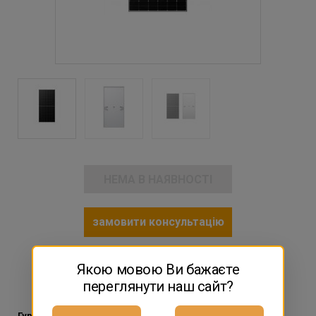
НЕМА В НАЯВНОСТІ
замовити консультацію
Якою мовою Ви бажаєте
Поділитися з друзями:
переглянути наш сайт?
Гуртова ціна від палети.