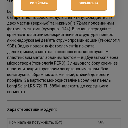
РОСІЙСЬКА
УКРАЇНСЬКА
високоефективна монокристалічна сонячна
Longi Solar
батарея, являє собою модуль спліт-типу: складається з
двох частин (верхньої та нижньої) з 72-ма половинними
фотоелементами (сумарно - 144). В основі осередків —
кремнієві пластини монокристалічної структури, поверх
яких надруковані дев'ять струмопровідних шин (технологія
9ВВ). Задня поверхня фотоелементів покрита
діелектриком, а контакт з основою всієї конструкції —
пластиковим металізованим листом — відбувається через
мікроотвори (технологія PERC). З лицьового боку кремнієві
пластини покриті прозорим загартованим склом. Всю
конструкцію обрамляє алюмінієвий, стійкий до вологи
профіль. За вартістю монокристалічна сонячна панель
Longi Solar LR5-72HTH 585M належить до середнього
сегмента.
Характеристики модуля:
Номінальна потужність, (Вт)
585