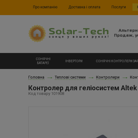
Про компанію
Доставка і оплата
Послуги
Альтерн
Продаж, у
СОНЯЧНІ
ІНВЕРТОРИ
СОНЯЧНІ КОНТРОЛЕРИ ЗА
БАТАРЕЇ
Головна
Теплові системи
Контролери
Кон
Контролер для геліосистем Alte
Код товару 101908