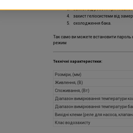
охолодження;
захист від роботи при низької
захист геліосистеми від заме
охолодження бака.
Так само ви можете встановити пароль н
режим
Технічні характеристики:
Розміри, (мм)
Живлення, (В)
Споживання, (Вт)
Діапазон вимірювання температури кол
Діапазон вимірювання температури бак
Вихідні клеми (реле для насоса, клапан
Клас водозахисту