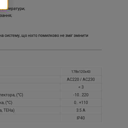
 температури;
рзання;
а систему, що ніхто помилково не зміг змінити
178х120х43
АС220 / АС230
< 3
ектора, (°С)
-10…220
а, (°С)
0…+110
а, ТЕНа)
3.5 А
IP40