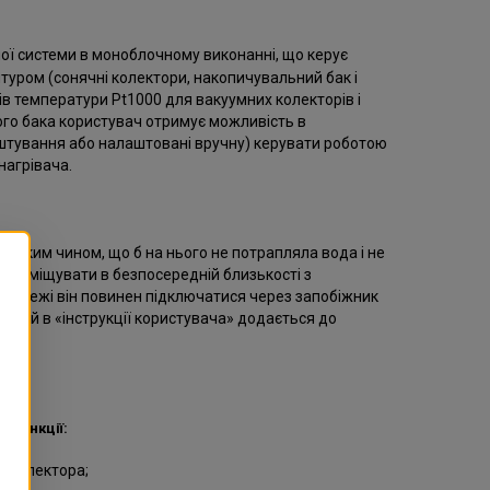
ої системи в моноблочному виконанні, що керує
туром (сонячні колектори, накопичувальний бак і
ів температури Pt1000 для вакуумних колекторів і
го бака користувач отримує можливість в
штування або налаштовані вручну) керувати роботою
нагрівача.
таким чином, що б на нього не потрапляла вода і не
 розміщувати в безпосередній близькості з
 мережі він повинен підключатися через запобіжник
аний в «інструкції користувача» додається до
 функції:
о колектора;