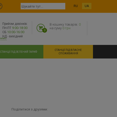
RU
UA
Прийом дзвінків:
В кошику товарів:
0
9:00-18:00
ПН-ПТ
на суму
0 грн
0
10:00-16:00
СБ
НД - вихідний
нимо
СТАНЦІЇ ПІД ВЛАСНЕ
СТАНЦІЇ ПІД ЗЕЛЕНИЙ ТАРИФ
СПОЖИВАННЯ
Поділитися з друзями: