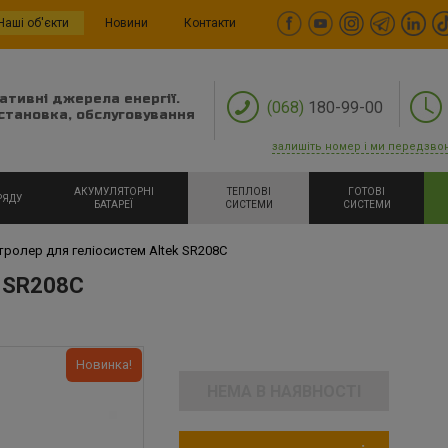
Наші об'єкти
Новини
Контакти
ативні джерела енергії.
(068)
180-99-00
становка, обслуговування
залишіть номер і ми передзво
АКУМУЛЯТОРНІ
ТЕПЛОВІ
ГОТОВІ
РЯДУ
БАТАРЕЇ
СИСТЕМИ
СИСТЕМИ
тролер для геліосистем Altek SR208C
k SR208C
Новинка!
НЕМА В НАЯВНОСТІ