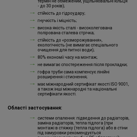
термін не обмежений, ущільнювальні кільця
- до 30 років);
стійкість до гідроудару;
гнучкість і міцність;
висока якість сталі - високолегована
полірована сталева стрічка;
стійкість до «розморожування»,
екологічність (не вимагає спеціального
очищення для питної води);
80% економії часу на монтаж;
не вимагає спостереження після прокладки;
гофра труби сама компенсує лінійні
розширення і стиснення;
має міжнародний сертифікат якості ISO 9001,
а також інші міжнародні та національні
сертифікати якості.
Області застосування:
системи опалення: підведення до радіаторів,
заміна радіаторів, тепла підлога (при
монтажі в стяжку (тепла підлога) або в стіни
під замуровки рекомендується