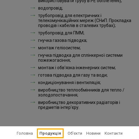
використовувати трубу в PЕ обплетенні);
водопровід;
трубопровід для електричних і
телекомунікаційних мереж (СНиП. Прокладка
проводів і кабелів в сталевих трубах);
трубопровід для ПММ;
гнучка газова підводка;
монтаж геліосистем;
гнучка підводка для сплінкерної системи
пожежогасіння;
монтаж і обв'язка інженерних систем;
готова підводка для газу та води;
кондиціонування і вентиляція;
виробництво теплообмінників для тепло /
холодопостачання;
виробництво декоративних радіаторів і
предметів інтер'єру.
Головна
Продукція
Об'єкти
Новини
Контакти