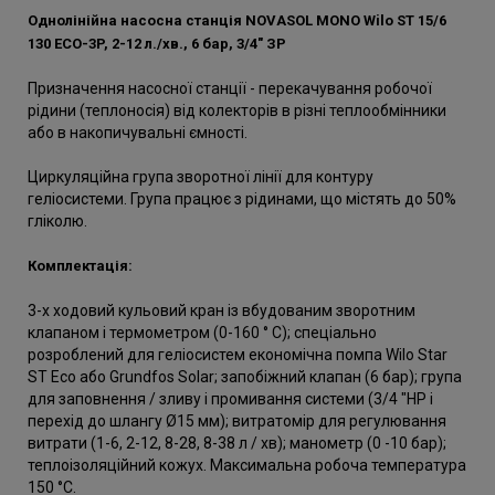
Однолінійна насосна станція NOVASOL MONO Wilo ST 15/6
130 ECO-3P, 2-12 л./хв., 6 бар, 3/4" ЗР
Призначення насосної станції - перекачування робочої
рідини (теплоносія) від колекторів в різні теплообмінники
або в накопичувальні ємності.
Циркуляційна група зворотної лінії для контуру
геліосистеми. Група працює з рідинами, що містять до 50%
гліколю.
Комплектація:
3-х ходовий кульовий кран із вбудованим зворотним
клапаном і термометром (0-160 ° С); спеціально
розроблений для геліосистем економічна помпа Wilo Star
ST Eco або Grundfos Solar; запобіжний клапан (6 бар); група
для заповнення / зливу і промивання системи (3/4 "НР і
перехід до шлангу Ø15 мм); витратомір для регулювання
витрати (1-6, 2-12, 8-28, 8-38 л / хв); манометр (0 -10 бар);
теплоізоляційний кожух. Максимальна робоча температура
150 °C.