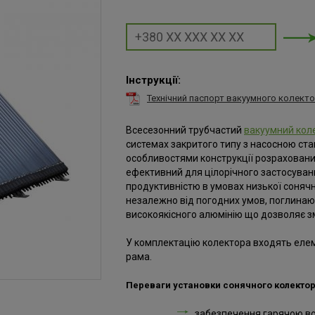
Інструкції:
Технічний паспорт вакуумного колектор
Всесезонний трубчастий
вакуумний кол
системах закритого типу з насосною ста
особливостями конструкції розраховани
ефективний для цілорічного застосуванн
продуктивністю в умовах низької сонячно
незалежно від погодних умов, поглинаюч
високоякісного алюмінію що дозволяє з
У комплектацію колектора входять елем
рама.
Переваги установки сонячного колектор
забезпечення гарячою во