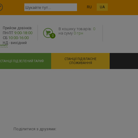
RU
UA
Прийом дзвінків:
В кошику товарів:
0
9:00-18:00
ПН-ПТ
на суму
0 грн
0
10:00-16:00
СБ
НД - вихідний
нимо
СТАНЦІЇ ПІД ВЛАСНЕ
СТАНЦІЇ ПІД ЗЕЛЕНИЙ ТАРИФ
СПОЖИВАННЯ
Поділитися з друзями: