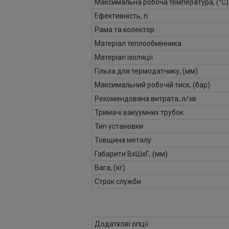
Максимальна робоча температура, (°С)
Ефективність, n
Рама та колектор
Матеріал теплообмінника
Матеріал ізоляції
Гільза для термодатчику, (мм)
Максимальний робочій тиск, (бар)
Рекомендована витрата, л/хв
Тримачі вакуумних трубок
Тип установки
Товщина металу
Габарити ВхШхГ, (мм)
Вага, (кг)
Строк служби
Додаткові опції