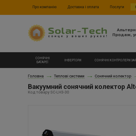
Про компанію
Доставка і оплата
Послуги
Альтерн
Продаж, у
СОНЯЧНІ
ІНВЕРТОРИ
СОНЯЧНІ КОНТРОЛЕРИ ЗА
БАТАРЕЇ
Головна
Теплові системи
Сонячний колектор
Вакуумний сонячний колектор Alt
Код товару SC-LH3-30