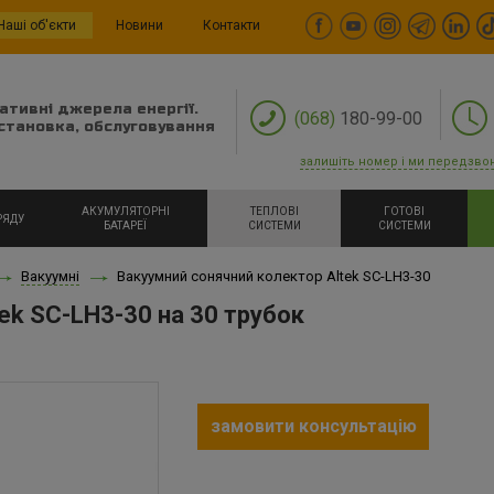
Наші об'єкти
Новини
Контакти
ативні джерела енергії.
(068)
180-99-00
становка, обслуговування
залишіть номер і ми передзво
АКУМУЛЯТОРНІ
ТЕПЛОВІ
ГОТОВІ
РЯДУ
БАТАРЕЇ
СИСТЕМИ
СИСТЕМИ
Вакуумні
Вакуумний сонячний колектор Altek SC-LH3-30
ek SC-LH3-30 на 30 трубок
замовити консультацію