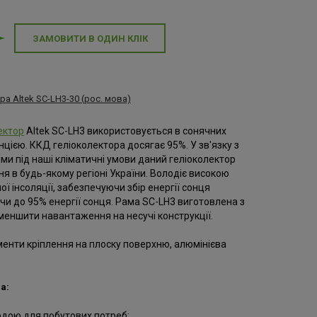
ЗАМОВИТИ В ОДИН КЛІК
а Altek SC-LH3-30 (рос. мова)
ектор
Altek SC-LH3 використовується в сонячних
нцією. ККД геліоколектора досягає 95%. У зв'язку з
ми під наші кліматичні умови даний геліоколектор
я в будь-якому регіоні України. Володіє високою
ї інсоляції, забезпечуючи збір енергії сонця
и до 95% енергії сонця. Рама SC-LH3 виготовлена з
меншити навантаження на несучі конструкції.
енти кріплення на плоску поверхню, алюмінієва
а:
дою для побутових потреб;