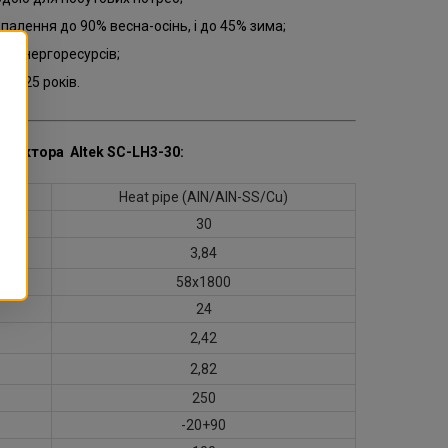
палення до 90% весна-осінь, і до 45% зима;
я енергоресурсів;
15-25 років.
колектора Altek SC-LH3-30
:
Heat pipe (AlN/AlN-SS/Cu)
30
3,84
58х1800
24
2,42
2,82
250
-20+90