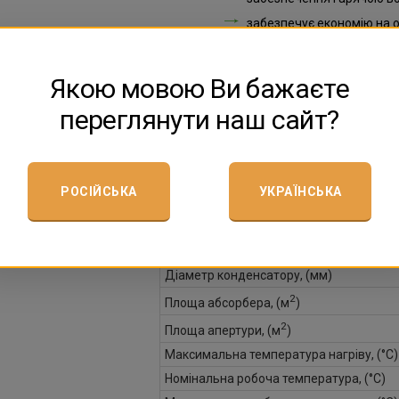
забезпечує економію на о
значно знижує споживанн
період служби - не менше 
Якою мовою Ви бажаєте
переглянути наш сайт?
Технічні характеристики вакуумного 
Тип трубки
РОСІЙСЬКА
УКРАЇНСЬКА
Кількість трубок
2
Площа колектору, (м
)
Розмір вакуумної трубки, (мм)
Діаметр конденсатору, (мм)
2
Площа абсорбера, (м
)
2
Площа апертури, (м
)
Максимальна температура нагріву, (°С)
Номінальна робоча температура, (°С)