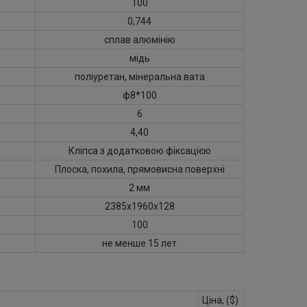
100
0,744
сплав алюмінію
мідь
поліуретан, мінеральна вата
ф8*100
6
4,40
Кліпса з додатковою фіксацією
Плоска, похила, прямовисна поверхні
2 мм
2385х1960х128
100
не менше 15 лет
Ціна, ($)