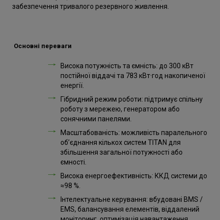
забезпечення тривалого резервного живлення.
Основні переваги
Висока потужність та ємність: до 300 кВт
постійної віддачі та 783 кВт·год накопиченої
енергії.
Гібридний режим роботи: підтримує спільну
роботу з мережею, генератором або
сонячними панелями.
Масштабованість: можливість паралельного
об’єднання кількох систем TITAN для
збільшення загальної потужності або
ємності.
Висока енергоефективність: ККД системи до
≈98 %.
Інтелектуальне керування: вбудовані BMS /
EMS, балансування елементів, віддалений
моніторинг, оптимізація навантаження.