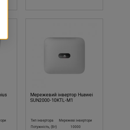
ius
Мережевий інвертор Huawei
SUN2000-10KTL-M1
тори
Тип інвертора
Мережеві інвертори
Потужність, (Вт)
10000