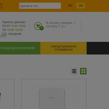
RU
UA
Прийом дзвінків:
В кошику товарів:
0
9:00-18:00
ПН-ПТ
на суму
0 грн
0
10:00-16:00
СБ
НД - вихідний
нимо
СТАНЦІЇ ПІД ВЛАСНЕ
СТАНЦІЇ ПІД ЗЕЛЕНИЙ ТАРИФ
СПОЖИВАННЯ