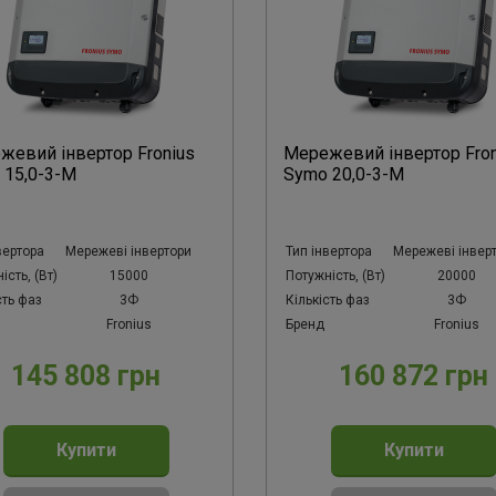
жевий інвертор Fronius
Мережевий інвертор Fron
 15,0-3-M
Symo 20,0-3-M
вертора
Мережеві інвертори
Тип інвертора
Мережеві інвер
ість, (Вт)
15000
Потужність, (Вт)
20000
сть фаз
3Ф
Кількість фаз
3Ф
Fronius
Бренд
Fronius
145 808 грн
160 872 грн
Купити
Купити