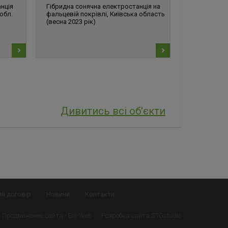
нція
Гібридна сонячна електростанція на
Система ре
обл.
фальцевій покрівлі, Київська область
сонячних мо
(весна 2023 рік)
кВт, Київ (з
Дивитись всі об'єкти
ий договір
Новини
Контакти
Продвижение сайта -
Elit-Web
Розробка сайта
STGstudio