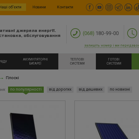
Наші об'єкти
Новини
Контакти
ативні джерела енергії.
(068)
180-99-00
становка, обслуговування
залишіть номер і ми передзво
АКУМУЛЯТОРНІ
ТЕПЛОВІ
ГОТОВІ
РЯДУ
БАТАРЕЇ
СИСТЕМИ
СИСТЕМИ
Плоскі
по популярності
від дорогих
від дешевих
по новизні
ня: