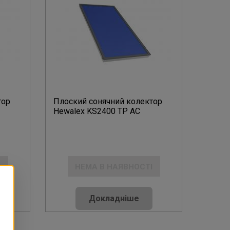
тор
Плоский сонячний колектор
Hewalex KS2400 TP AC
І
НЕМА В НАЯВНОСТІ
Докладніше