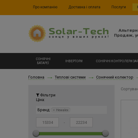
Про компанію
Доставка і оплата
Послуги
Альтерн
Продаж, у
СОНЯЧНІ
ІНВЕРТОРИ
СОНЯЧНІ КОНТРОЛЕРИ ЗА
БАТАРЕЇ
Головна
Теплові системи
Сонячний колектор
Сортуван
Фільтри
Ціна:
Бренд:
×
Hewalex
-