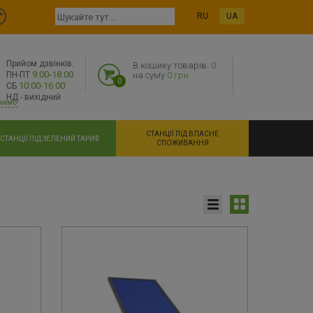
RU
UA
Прийом дзвінків:
В кошику товарів:
0
9:00-18:00
ПН-ПТ
на суму
0 грн
0
10:00-16:00
СБ
НД - вихідний
нимо
СТАНЦІЇ ПІД ВЛАСНЕ
СТАНЦІЇ ПІД ЗЕЛЕНИЙ ТАРИФ
СПОЖИВАННЯ