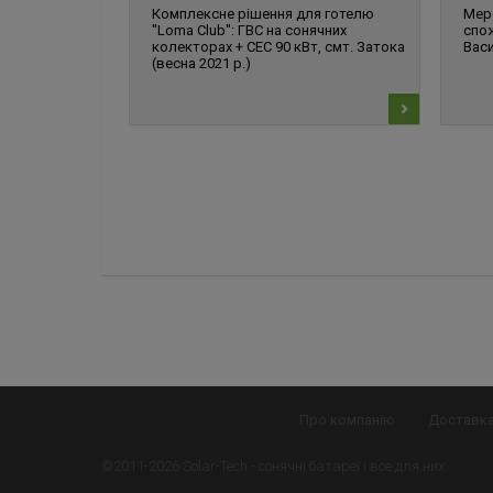
Комплексне рішення для готелю
Мер
"Loma Club": ГВС на сонячних
спо
колекторах + СЕС 90 кВт, смт. Затока
Васи
(весна 2021 р.)
Про компанію
Доставка
©2011-2026 Solar-Tech -
сонячні батареї
і все для них