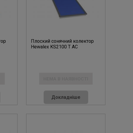
тор
Плоский сонячний колектор
Hewalex KS2100 T AC
І
НЕМА В НАЯВНОСТІ
Докладніше