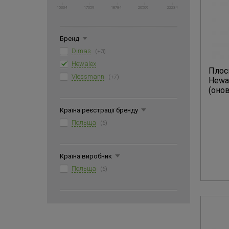
15334
17059
18784
20509
22234
Бренд
Dimas
(+3)
Hewalex
Плос
Viessmann
(+7)
Hewa
(оно
Країна реєстрації бренду
Польща
(6)
Країна виробник
Польща
(6)