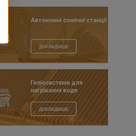
Автономні сонячні станції
ДОКЛАДНІШЕ
Геліосистеми для
нагрівання води
ДОКЛАДНІШЕ