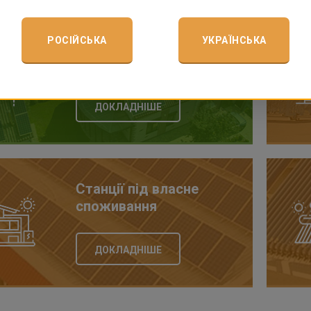
РОСІЙСЬКА
УКРАЇНСЬКА
Станції під Зелений тариф
ДОКЛАДНІШЕ
Станції під власне
споживання
ДОКЛАДНІШЕ