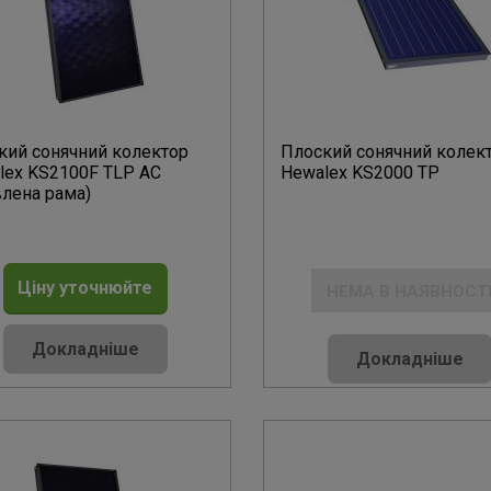
кий сонячний колектор
Плоский сонячний колек
lex KS2100F TLP AC
Hewalex KS2000 TP
влена рама)
Ціну уточнюйте
НЕМА В НАЯВНОСТ
Докладніше
Докладніше