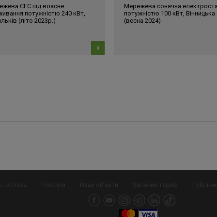
ежева СЕС під власне
Мережева сонячна електроста
живання потужністю 240 кВт,
потужністю 100 кВт, Вінницька 
льків (літо 2023р.)
(весна 2024)
 і оплата
Послуги
Наші об'єкти
Зелений тариф
Публічн