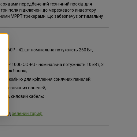
іж рядами передбачений технічний прохід для
і три поля підключені до мережевого инвертору
жними MPPT трекерами, що забезпечує оптимальну
M-260P - 42 шт номінальна потужність 260 Вт,
 KP 100L-OD-EU - номінальна потужність 10 кВт, 3
обник Японія;
о алюмінію для кріплення сонячних панелей;
ації сонячних панелей;
елей, силовий кабель;
ик
під
зелений тариф
.