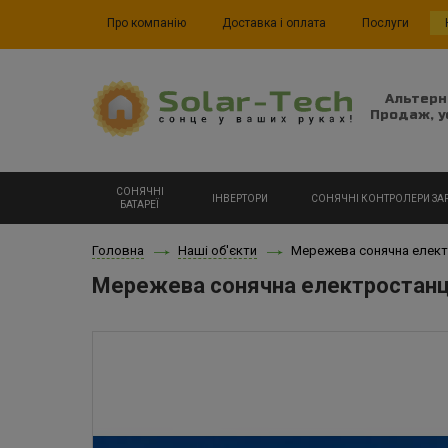
Про компанію
Доставка і оплата
Послуги
Альтерн
Продаж, у
СОНЯЧНІ
ІНВЕРТОРИ
СОНЯЧНІ КОНТРОЛЕРИ ЗА
БАТАРЕЇ
Головна
Наші об'єкти
Мережева сонячна електр
Мережева сонячна електростанція