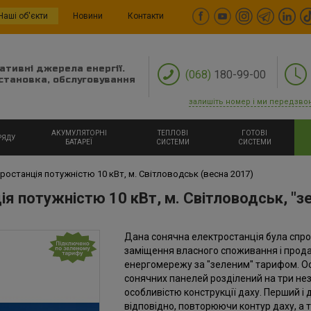
Наші об'єкти
Новини
Контакти
ативні джерела енергії.
(068)
180-99-00
становка, обслуговування
залишіть номер і ми передзво
АКУМУЛЯТОРНІ
ТЕПЛОВІ
ГОТОВІ
РЯДУ
БАТАРЕЇ
СИСТЕМИ
СИСТЕМИ
останція потужністю 10 кВт, м. Світловодськ (весна 2017)
 потужністю 10 кВт, м. Світловодськ, "з
Дана сонячна електростанція була спро
заміщення власного споживання і прода
енергомережу за "зеленим" тарифом. Осо
сонячних панелей розділений на три неза
особливістю конструкції даху. Перший і 
відповідно, повторюючи контур даху, а т