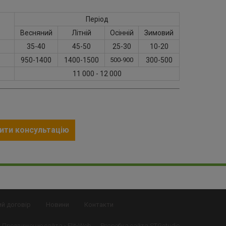
Період
Весняний
Літній
Осінній
Зимовий
35-40
45-50
25-30
10-20
950-1400
1400-1500
500-900
300-500
11 000 - 12 000
ити консультацію
ий договір
Новини
Контакти
Продвижение сайта -
Elit-Web
Розробка сайта
STGstudio