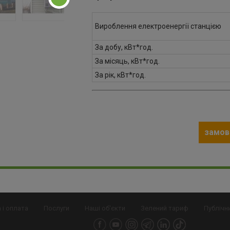
Вироблення електроенергії станцією
За добу, кВт*год.
За місяць, кВт*год.
За рік, кВт*год.
замов
 і оплата
Послуги
Наші об'єкти
Зелений тариф
Публічн