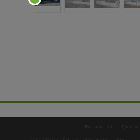
Про компанію
Доставка
©2011-2026 Solar-Tech -
сонячні батареї
і все для них