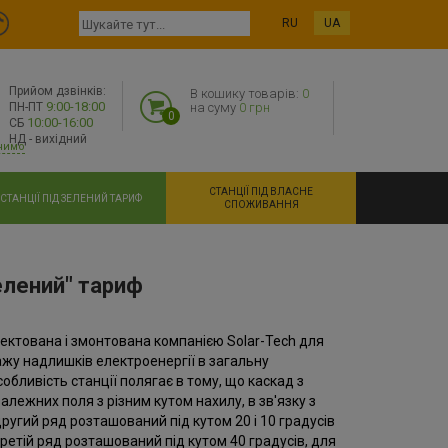
RU
UA
Прийом дзвінків:
В кошику товарів:
0
9:00-18:00
ПН-ПТ
на суму
0 грн
0
10:00-16:00
СБ
НД - вихідний
нимо
СТАНЦІЇ ПІД ВЛАСНЕ
СТАНЦІЇ ПІД ЗЕЛЕНИЙ ТАРИФ
СПОЖИВАННЯ
елений" тариф
ектована і змонтована компанією Solar-Tech для
жу надлишків електроенергії в загальну
бливість станції полягає в тому, що каскад з
лежних поля з різним кутом нахилу, в зв'язку з
другий ряд розташований під кутом 20 і 10 градусів
ретій ряд розташований під кутом 40 градусів, для